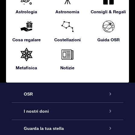
Astrologia
Astronomia
Consigli & Regali
Cosa regalare
Costellazioni
Guida OSR
Metafisica
Notizie
OSR
Assistenza
I nostri doni
Contattaci
Online Star Gift
Guarda la tua stella