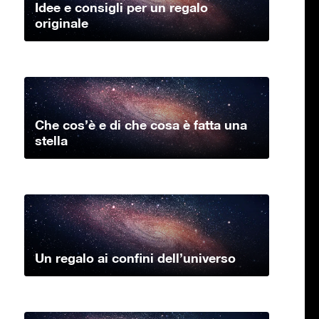
Idee e consigli per un regalo
originale
Che cos’è e di che cosa è fatta una
stella
Un regalo ai confini dell’universo