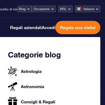
Blog
Occasione
BRL
Italiano
nza
Su di noi
Regali aziendali
Accedi
Regala una stella!
Categorie blog
Astrologia
Astronomia
Consigli & Regali