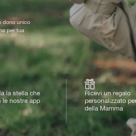
un dono unico
ma per tua
 la stella che
Ricevi un regalo
n le nostre app
personalizzato per
della Mamma