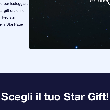
so per festeggiare
 gift ora e, nel
r Register,
re la Star Page
Scegli il tuo Star Gift!