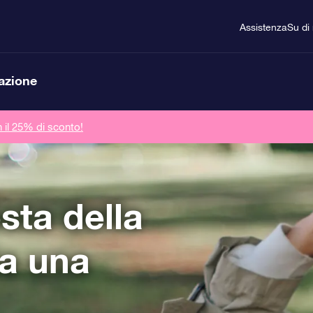
Assistenza
Su di 
lazione
n il 25% di sconto!
sta della
a una