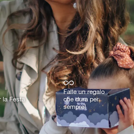
Falle un regalo
 la Festa
che dura per
sempre!