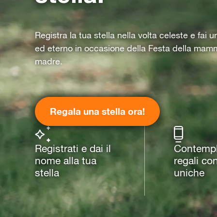
Registra la tua stella nella volta celeste e fai 
ed eterno in occasione della Festa della mam
madre.
Regala una stella ora!
Registrati e dai il
Contempla
nome alla tua
regali co
stella
uniche