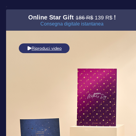
Online Star Gift
!
186 R$
139 R$
Consegna digitale istantanea
Riproduci video