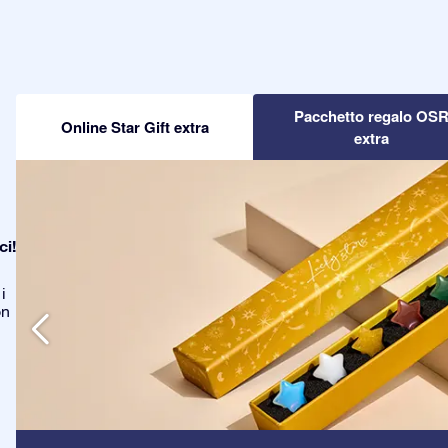
Pacchetto regalo OS
Online Star Gift extra
extra
ci!
i
on