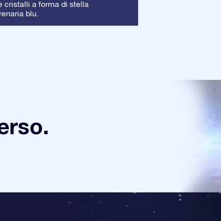
Cornice
cristalli a forma di stella
: La corni
renaria blu.
garantendo una pe
verso.