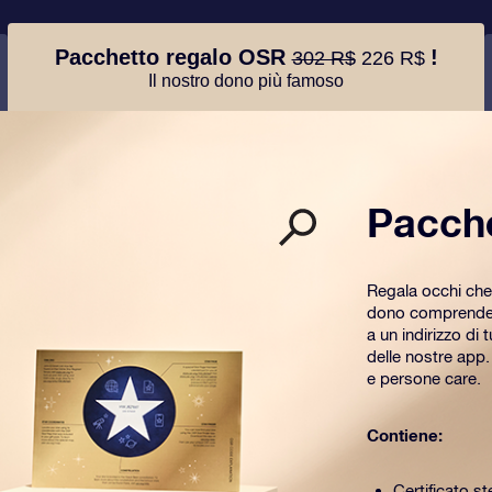
Pacchetto regalo OSR
!
302 R$
226 R$
Il nostro dono più famoso
Pacch
Regala occhi che
dono comprende u
a un indirizzo di 
delle nostre app
e persone care.
Contiene:
Certificato st