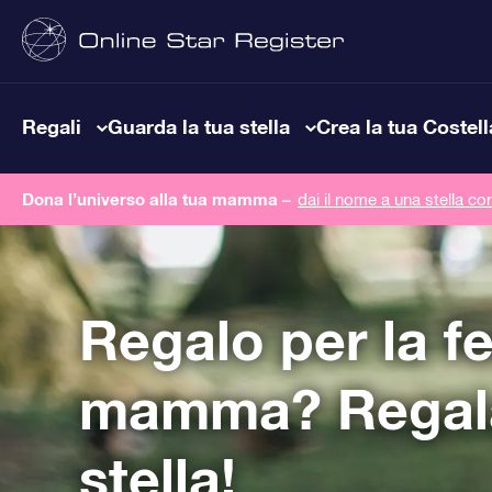
Regali
Guarda la tua stella
Crea la tua Costel
Dona l’universo alla tua mamma –
dai il nome a una stella co
Regalo per la fe
mamma? Regal
stella!