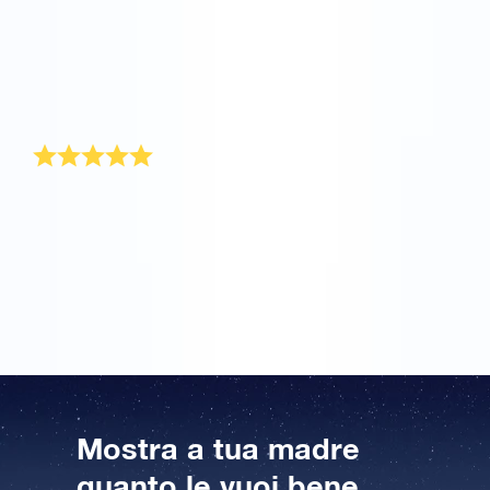
non è facile. Sul sito OSR.org è possibile attribuire
online le coordinate di una stella al nome di tua
madre o suocera. Facilissimo. La confezione regalo
contiene il certificato con le coordinate di una stella.
Mia madre era veramente contenta di ricevere questo
splendido regalo per la festa della mamma!
Grazie!
Grazie per la risposta… la stella mi è stata
consegnata all’inizio settimana,come spiegato nella
vostra mail di risposta. Complimenti per il modo
creativo di consegnare la stella,davvero originale. Vi
ringrazio..
Mostra a tua madre
quanto le vuoi bene