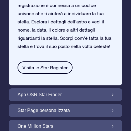
registrazione è connessa a un codice
univoco che ti aiuterà a individuare la tua
stella. Esplora i dettagli dell’astro e vedi il
nome, la data, il colore e altri dettagli
riguardanti la stella. Scorpì com’è fatta la tua
stella e trova il suo posto nella volta celeste!
Visita lo Star Register
App OSR Star Finder
Trova la tua Stella nella Volta Celeste con
Star Page personalizzata
l’App OSR Star Finder
Personalizza il tuo Regalo Stellare con la
One Million Stars