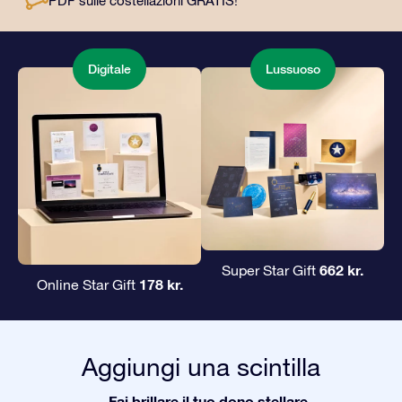
PDF sulle costellazioni GRATIS!
Digitale
Lussuoso
662 kr.
Super Star Gift
178 kr.
Online Star Gift
Aggiungi una scintilla
Fai brillare il tuo dono stellare