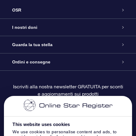
OSR
Assistenza
I nostri doni
Contattaci
Online Star Gift
Guarda la tua stella
Blog
Pacchetto regalo OSR
Registro stellare
Ordini e consegne
Domande frequenti
Super Star Gift
App OSR Star Finder
Login Cliente
Iscriviti alla nostra newsletter GRATUITA per sconti
e aggiornamenti sui prodotti
OSR Recensioni
Gift Card OSR
Star Page personalizzata
Informazioni di Pagamento
Doni aziendali
One Million Stars
Informazioni di Spedizione
This website uses cookies
OSR Starsaver
Politica di reso
We use cookies to personalise content and ads, to