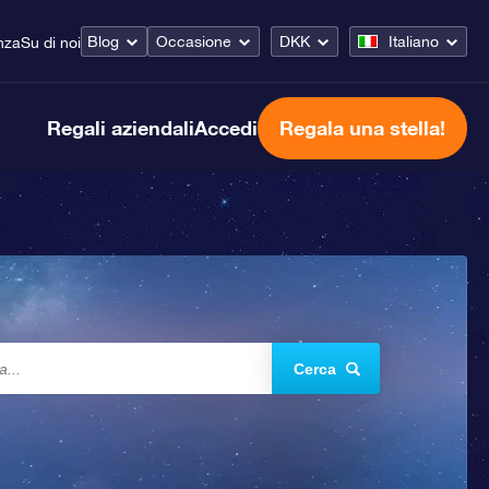
Blog
Occasione
DKK
Italiano
nza
Su di noi
Regali aziendali
Accedi
Regala una stella!
Cerca