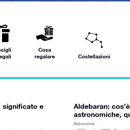
sigli
Cosa
egali
regalare
Costellazioni
 significato e
Aldebaran: cos’è,
astronomiche, q
Astronomia