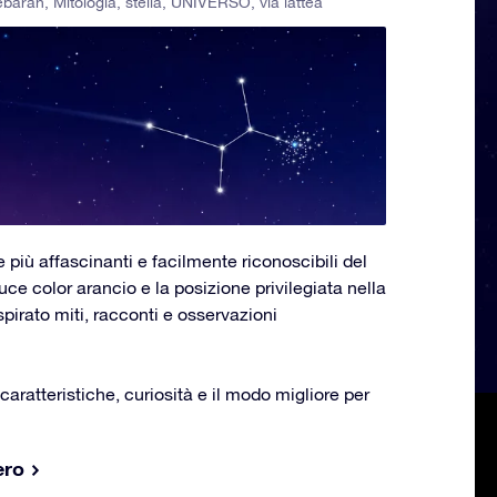
ebaran
,
Mitologia
,
stella
,
UNIVERSO
,
via lattea
 più affascinanti e facilmente riconoscibili del
uce color arancio e la posizione privilegiata nella
spirato miti, racconti e osservazioni
aratteristiche, curiosità e il modo migliore per
ero