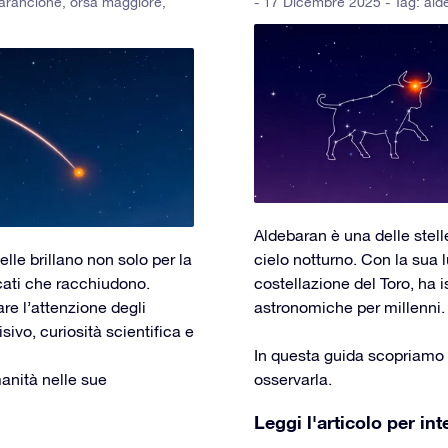
 arancione
,
orsa maggiore
,
- 17 Dicembre 2025 - Tag:
ald
Aldebaran è una delle stelle
lle brillano non solo per la
cielo notturno. Con la sua l
icati che racchiudono.
costellazione del Toro, ha i
re l’attenzione degli
astronomiche per millenni.
ivo, curiosità scientifica e
In questa guida scopriamo c
anità nelle sue
osservarla.
Leggi l'articolo per int