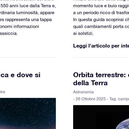
 550 anni luce dalla Terra e,
momento luce e buio raggiu
rdinaria luminosità, appare
a un periodo ricco di trasf
ares rappresenta una tappa
In questa guida scoprirai 
tronomi informazioni
quali cambiamenti porta con
massiccia.
ai solstizi.
Leggi l'articolo per int
fica e dove si
Orbita terrestre:
della Terra
ttea
Astronomia
- 26 Ottobre 2025 - Tag:
campo