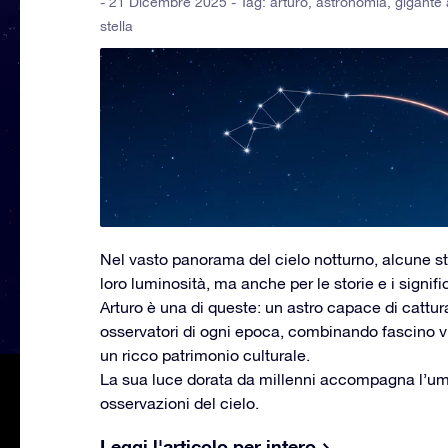
- 21 Dicembre 2025 - Tag:
arturo
,
astronomia
,
gigante
stella
Nel vasto panorama del cielo notturno, alcune ste
loro luminosità, ma anche per le storie e i signif
Arturo è una di queste: un astro capace di cattura
osservatori di ogni epoca, combinando fascino vis
un ricco patrimonio culturale.
La sua luce dorata da millenni accompagna l’um
osservazioni del cielo.
Leggi l'articolo per intero