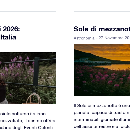
i 2026:
Sole di mezzanot
talia
- 27 Novembre 20
Astronomia
Il Sole di mezzanotte è uno
pianeta, capace di trasforma
cielo notturno italiano.
interminabili giornate illum
mozzafiato, il cosmo offrirà
dell’asse terrestre e al cicl
ndario degli Eventi Celesti