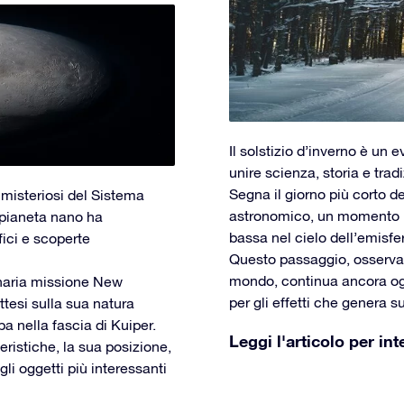
Il solstizio d’inverno è un 
unire scienza, storia e tradi
Segna il giorno più corto del
 misteriosi del Sistema
astronomico, un momento in
o pianeta nano ha
bassa nel cielo dell’emisfe
fici e scoperte
Questo passaggio, osservato
mondo, continua ancora ogg
dinaria missione New
per gli effetti che genera su
ttesi sulla sua natura
pa nella fascia di Kuiper.
Leggi l'articolo per int
eristiche, la sua posizione,
li oggetti più interessanti