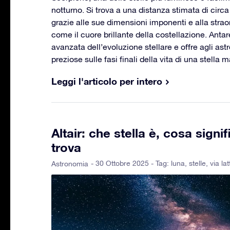
notturno. Si trova a una distanza stimata di circa
grazie alle sue dimensioni imponenti e alla strao
come il cuore brillante della costellazione. Ant
avanzata dell’evoluzione stellare e offre agli as
preziose sulle fasi finali della vita di una stella 
Leggi l'articolo per intero
Altair: che stella è, cosa signi
trova
- 30 Ottobre 2025 - Tag:
luna
,
stelle
,
via la
Astronomia