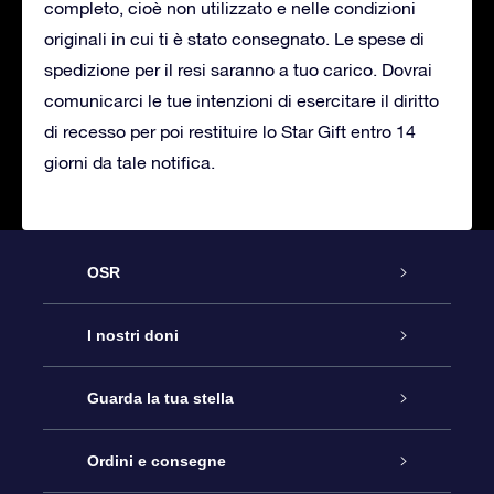
completo, cioè non utilizzato e nelle condizioni
originali in cui ti è stato consegnato. Le spese di
spedizione per il resi saranno a tuo carico. Dovrai
comunicarci le tue intenzioni di esercitare il diritto
di recesso per poi restituire lo Star Gift entro 14
giorni da tale notifica.
OSR
Assistenza
I nostri doni
Contattaci
Online Star Gift
Guarda la tua stella
Blog
Pacchetto regalo OSR
Registro stellare
Ordini e consegne