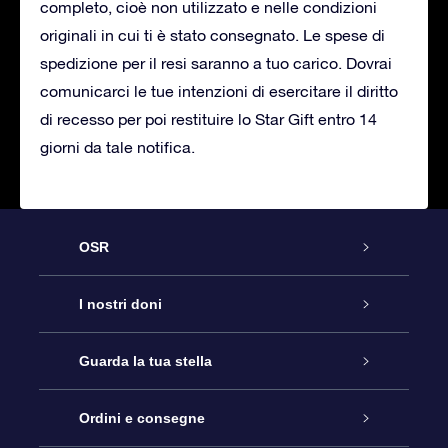
completo, cioè non utilizzato e nelle condizioni
originali in cui ti è stato consegnato. Le spese di
spedizione per il resi saranno a tuo carico. Dovrai
comunicarci le tue intenzioni di esercitare il diritto
di recesso per poi restituire lo Star Gift entro 14
giorni da tale notifica.
OSR
Assistenza
I nostri doni
Contattaci
Online Star Gift
Guarda la tua stella
Blog
Pacchetto regalo OSR
Registro stellare
Ordini e consegne