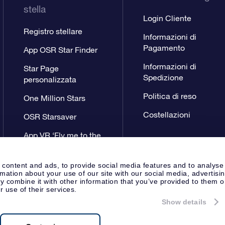
stella
Login Cliente
Registro stellare
Informazioni di
Pagamento
App OSR Star Finder
Informazioni di
Star Page
Spedizione
personalizzata
Politica di reso
One Million Stars
Costellazioni
OSR Starsaver
App VR ‘Fly me to the
stars’
 content and ads, to provide social media features and to analyse
rmation about your use of our site with our social media, advertisi
 combine it with other information that you’ve provided to them o
r use of their services.
Show details
Pagina Stampa
Privacy
Termini 
Apeldoorn, The Netherlands