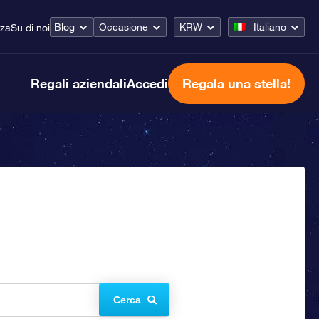
Blog
Occasione
KRW
Italiano
nza
Su di noi
Regali aziendali
Accedi
Regala una stella!
Cerca