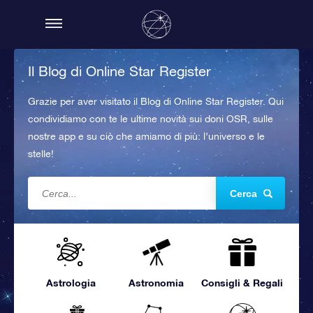
Il Blog di Online Star Register
Grazie per aver visitato il Blog di Online Star Register. Qui
condividiamo con te le ultime novità sui doni OSR, sulle
nostre app e su ciò che amiamo di più: l’universo e le
stelle!
Cerca
Astrologia
Astronomia
Consigli & Regali