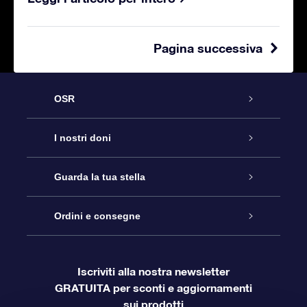
Pagina successiva
OSR
Assistenza
I nostri doni
Online Star Gift
Contattaci
Guarda la tua stella
Registro stellare
Pacchetto regalo OSR
Ordini e consegne
Blog
Login Cliente
App OSR Star Finder
Super Star Gift
Domande frequenti
Iscriviti alla nostra newsletter
GRATUITA per sconti e aggiornamenti
Informazioni di Pagamento
Star Page personalizzata
Gift Card OSR
OSR Recensioni
sui prodotti