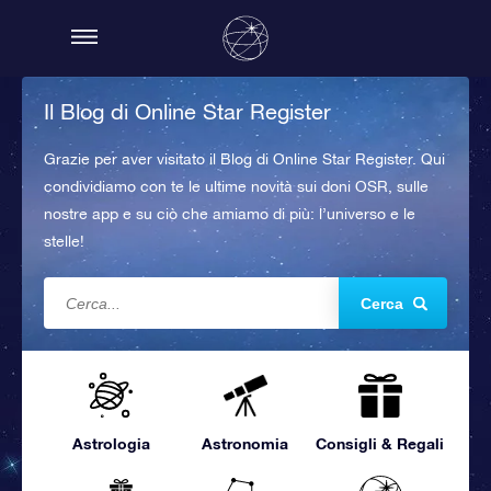
Il Blog di Online Star Register
Grazie per aver visitato il Blog di Online Star Register. Qui
condividiamo con te le ultime novità sui doni OSR, sulle
nostre app e su ciò che amiamo di più: l’universo e le
stelle!
Cerca
Astrologia
Astronomia
Consigli & Regali