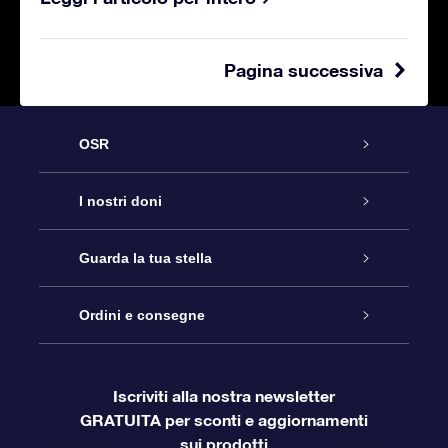
Pagina successiva
OSR
Assistenza
I nostri doni
Online Star Gift
Contattaci
Guarda la tua stella
Registro stellare
Pacchetto regalo OSR
Ordini e consegne
Blog
Login Cliente
App OSR Star Finder
Super Star Gift
Domande frequenti
Iscriviti alla nostra newsletter
GRATUITA per sconti e aggiornamenti
Informazioni di Pagamento
Star Page personalizzata
Gift Card OSR
OSR Recensioni
sui prodotti