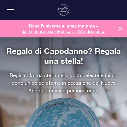
Dona l’universo alla tua mamma –
dai il nome a una stella con il 25% di sconto!
Regalo di Capodanno? Regala
una stella!
Registra la tua stella nella volta celeste e fai un
dono unico ed eterno in occasione del Nuovo
Anno ad amici e persone care.