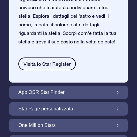
univoco che ti aiuterà a individuare la tua
stella. Esplora i dettagli dell’astro e vedi il
nome, la data, il colore e altri dettagli
riguardanti la stella. Scorpì com’è fatta la tua
stella e trova il suo posto nella volta celeste!
Visita lo Star Register
App OSR Star Finder
Trova la tua Stella nella Volta Celeste con
Star Page personalizzata
l’App OSR Star Finder
Personalizza il tuo Regalo Stellare con la
One Million Stars
Star Page gratuita