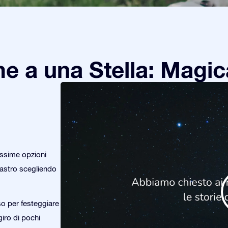
e a una Stella: Magic
issime opzioni
o astro scegliendo
so per festeggiare
giro di pochi