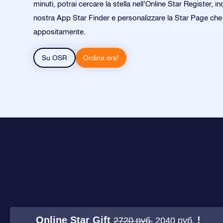
minuti, potrai cercare la stella nell’Online Star Register, in
nostra App Star Finder e personalizzare la Star Page ch
appositamente.
Su OSR
Ordina ora!
Online Star Gift
!
2720 руб.
2040 руб.