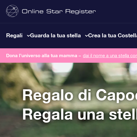
Regali
Guarda la tua stella
Crea la tua Costel
Dona l’universo alla tua mamma –
dai il nome a una stella co
Regalo di Cap
Regala una stel