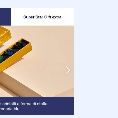
R
Super Star Gift extra
Cornice
cristalli a forma di stella
: La corni
renaria blu.
garantendo una pe