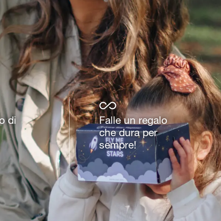
o di
Falle un regalo
che dura per
sempre!