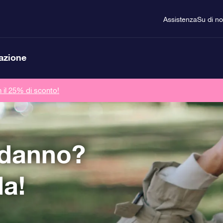
Assistenza
Su di no
lazione
n il 25% di sconto!
odanno?
la!