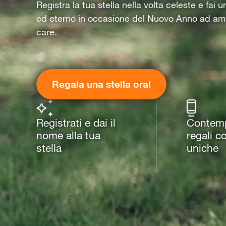
Registra la tua stella nella volta celeste e fai 
ed eterno in occasione del Nuovo Anno ad am
care.
Regala una stella ora!
Registrati e dai il
Contempl
nome alla tua
regali c
stella
uniche