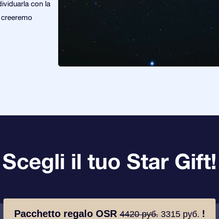
dividuarla con la
e creeremo
Scegli il tuo Star Gift!
Pacchetto regalo OSR
!
4420 руб.
3315 руб.