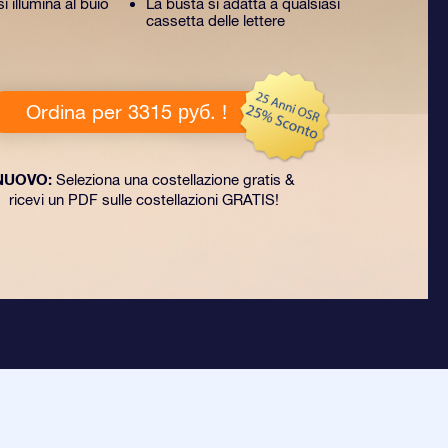
 illumina al buio
La busta si adatta a qualsiasi
cassetta delle lettere
Ordina per 3315 руб. !
NUOVO:
Seleziona una costellazione gratis &
ricevi un PDF sulle costellazioni GRATIS!