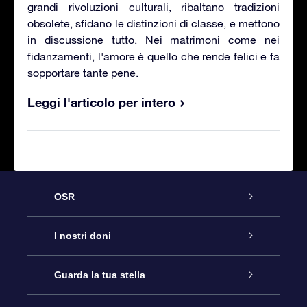
grandi rivoluzioni culturali, ribaltano tradizioni
obsolete, sfidano le distinzioni di classe, e mettono
in discussione tutto. Nei matrimoni come nei
fidanzamenti, l'amore è quello che rende felici e fa
sopportare tante pene.
Leggi l'articolo per intero
OSR
Assistenza
I nostri doni
Contattaci
Online Star Gift
Guarda la tua stella