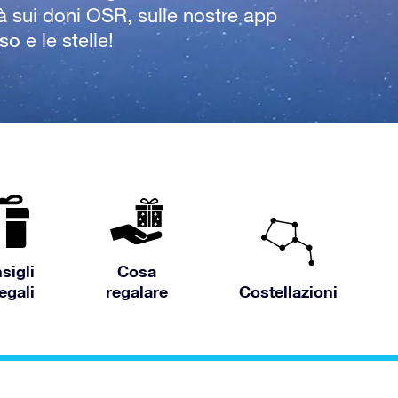
à sui doni OSR, sulle nostre app
o e le stelle!
sigli
Cosa
egali
regalare
Costellazioni