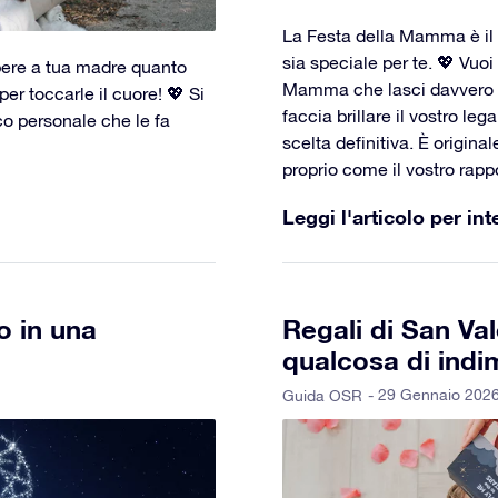
La Festa della Mamma è il 
sia speciale per te. 💖 Vuoi
pere a tua madre quanto
Mamma che lasci davvero i
er toccarle il cuore! 💖 Si
faccia brillare il vostro l
cco personale che le fa
scelta definitiva. È original
proprio come il vostro rapp
Leggi l'articolo per int
o in una
Regali di San Va
qualcosa di indi
- 29 Gennaio 202
Guida OSR