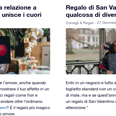
a relazione a
Regalo di San Va
 unisce i cuori
qualcosa di dive
- 27 Gennai
Consigli & Regali
re l’amore, anche quando
Entri in un negozio e tutto
ostrare il tuo affetto in un
biglietto standard con un c
i regali come fiori e
di male, ma e se quest’an
ndare oltre l’ordinario.
un regalo di San Valentino 
 ami
? È il regalo più magico
attenzione.”
ro amore.