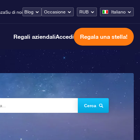
Blog
Occasione
RUB
Italiano
nza
Su di noi
Regali aziendali
Accedi
Regala una stella!
Cerca