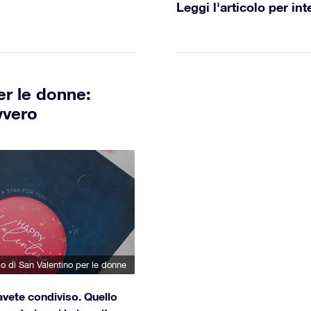
Leggi l'articolo per int
er le donne:
vvero
lo di San Valentino per le donne
vete condiviso. Quello