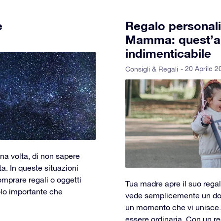
e
Regalo personali
Mamma: quest’an
indimenticabile
- 20 Aprile 
Consigli & Regali
na volta, di non sapere
a. In queste situazioni
omprare regali o oggetti
Tua madre apre il suo regal
uolo importante che
vede semplicemente un dono
un momento che vi unisce
essere ordinaria. Con un reg