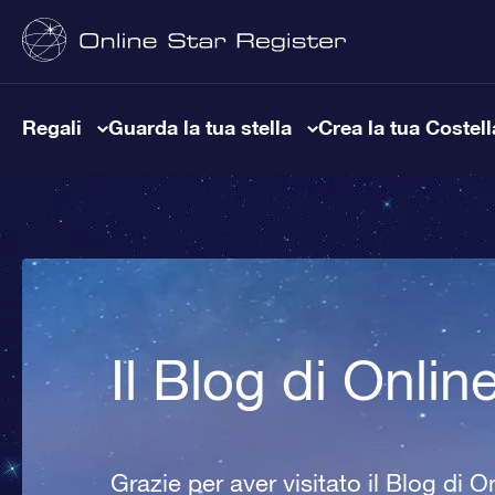
Regali
Guarda la tua stella
Crea la tua Costel
Il Blog di Onlin
Grazie per aver visitato il Blog di O