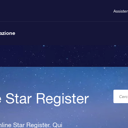
Assiste
lazione
e Star Register
nline Star Register. Qui