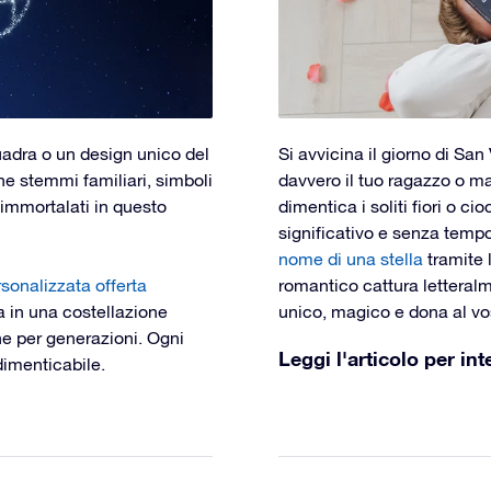
uadra o un design unico del
Si avvicina il giorno di Sa
he stemmi familiari, simboli
davvero il tuo ragazzo o m
 immortalati in questo
dimentica i soliti fiori o c
significativo e senza tempo
nome di una stella
tramite 
sonalizzata offerta
romantico cattura letteralm
a in una costellazione
unico, magico e dona al v
ne per generazioni. Ogni
Leggi l'articolo per int
dimenticabile.