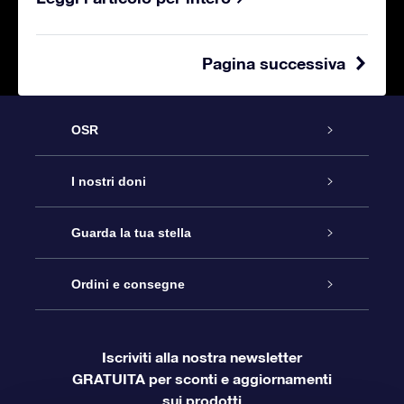
Pagina successiva
OSR
Assistenza
I nostri doni
Online Star Gift
Contattaci
Guarda la tua stella
Registro stellare
Pacchetto regalo OSR
Ordini e consegne
Blog
Login Cliente
App OSR Star Finder
Super Star Gift
Domande frequenti
Iscriviti alla nostra newsletter
GRATUITA per sconti e aggiornamenti
Informazioni di Pagamento
Star Page personalizzata
Gift Card OSR
OSR Recensioni
sui prodotti