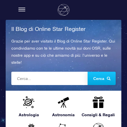
Il Blog di Online Star Register
Grazie per aver visitato il Blog di Online Star Register. Qui
condividiamo con te le ultime novità sui doni OSR, sulle
nostre app e su ciò che amiamo di più: l’universo e le
stelle!
Cerca
Astrologia
Astronomia
Consigli & Regali