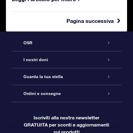
Pagina successiva
OSR
Assistenza
I nostri doni
Online Star Gift
Contattaci
Guarda la tua stella
Registro stellare
Pacchetto regalo OSR
Ordini e consegne
Blog
Login Cliente
App OSR Star Finder
Super Star Gift
Domande frequenti
Iscriviti alla nostra newsletter
GRATUITA per sconti e aggiornamenti
Informazioni di Pagamento
Star Page personalizzata
Gift Card OSR
OSR Recensioni
sui prodotti