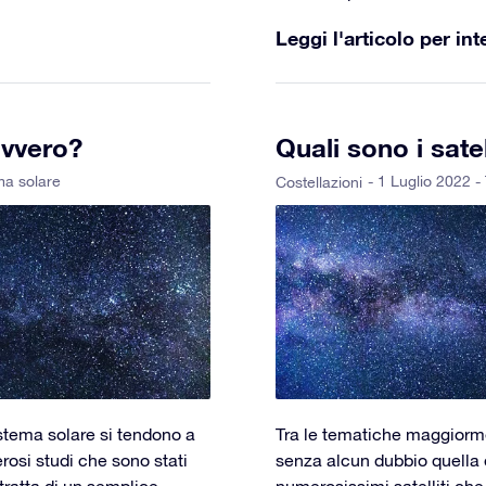
Leggi l'articolo per int
avvero?
Quali sono i satel
ma solare
- 1 Luglio 2022 -
Costellazioni
istema solare si tendono a
Tra le tematiche maggiormen
osi studi che sono stati
senza alcun dubbio quella dei
 tratta di un semplice
numerosissimi satelliti che 