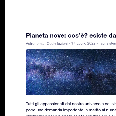
Pianeta nove: cos’è? esiste d
- 17 Luglio 2022 - Tag:
siste
Astronomia
Costellazioni
Tutti gli appassionati del nostro universo e del s
porre una domanda importante in merito ai numer
effettuati: il nono pianeta esiste per davvero o si