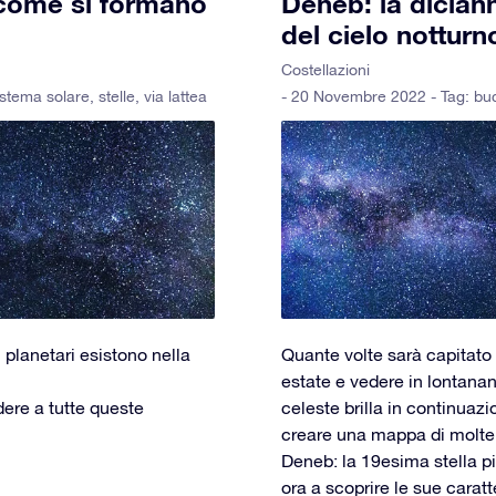
 come si formano
Deneb: la dician
del cielo notturn
Costellazioni
istema solare
,
stelle
,
via lattea
- 20 Novembre 2022 - Tag:
buc
planetari esistono nella
Quante volte sarà capitato a
estate e vedere in lontananz
dere a tutte queste
celeste brilla in continuazio
creare una mappa di molte s
Deneb: la 19esima stella pi
ora a scoprire le sue caratt