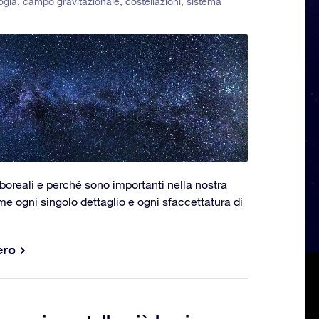
ogia
,
campo gravitazionale
,
costellazioni
,
sistema
boreali e perché sono importanti nella nostra
e ogni singolo dettaglio e ogni sfaccettatura di
ero