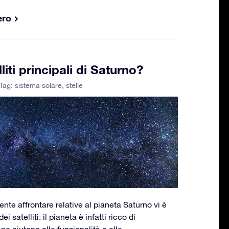
ero
liti principali di Saturno?
 Tag:
sistema solare
,
stelle
te affrontare relative al pianeta Saturno vi è
 satelliti: il pianeta è infatti ricco di
ne aiutano alle funzionalità e alle