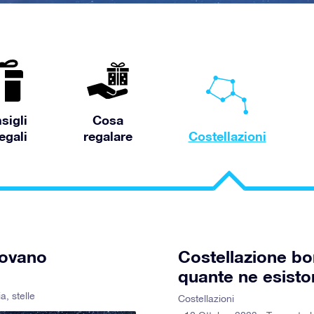
sigli
Cosa
egali
regalare
Costellazioni
rovano
Costellazione bor
quante ne esist
ia
,
stelle
Costellazioni