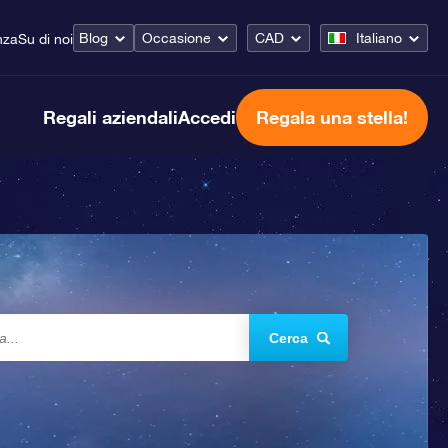
Blog
Occasione
CAD
Italiano
nza
Su di noi
Regali aziendali
Accedi
Regala una stella!
Cerca