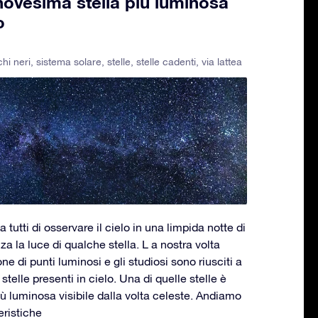
novesima stella più luminosa
o
hi neri
,
sistema solare
,
stelle
,
stelle cadenti
,
via lattea
 tutti di osservare il cielo in una limpida notte di
a la luce di qualche stella. L a nostra volta
ne di punti luminosi e gli studiosi sono riusciti a
telle presenti in cielo. Una di quelle stelle è
ù luminosa visibile dalla volta celeste. Andiamo
eristiche