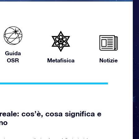
Guida
OSR
Metafisica
Notizie
eale: cos’è, cosa significa e
ono