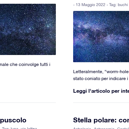
- 13 Maggio 2022 - Tag:
buchi 
ale che coinvolge tutti i
Letteralmente, “worm-hole”
stato coniato per indicare 
Leggi l'articolo per int
repuscolo
Stella polare: co
- Tag:
luna
,
via lattea