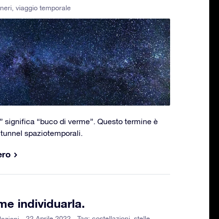
neri
,
viaggio temporale
 significa “buco di verme”. Questo termine è
i tunnel spaziotemporali.
ero
me individuarla.
- 22 Aprile 2022 - Tag:
costellazioni
,
stelle