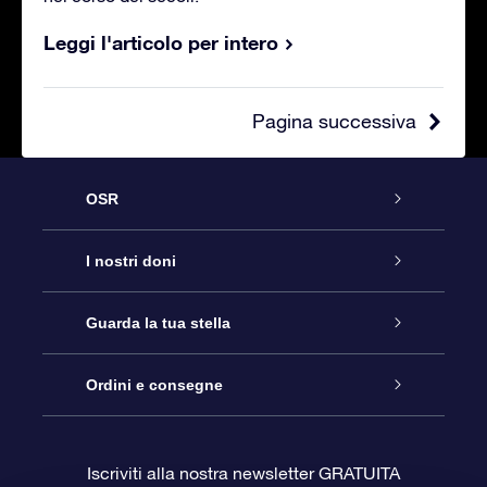
Leggi l'articolo per intero
Pagina successiva
OSR
Assistenza
I nostri doni
Contattaci
Online Star Gift
Guarda la tua stella
Blog
Pacchetto regalo OSR
Registro stellare
Ordini e consegne
Domande frequenti
Super Star Gift
App OSR Star Finder
Login Cliente
Iscriviti alla nostra newsletter GRATUITA