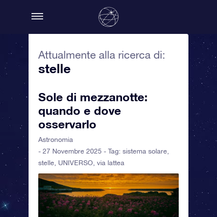
Attualmente alla ricerca di:
stelle
Sole di mezzanotte:
quando e dove
osservarlo
Astronomia
- 27 Novembre 2025 - Tag:
sistema solare
,
stelle
,
UNIVERSO
,
via lattea