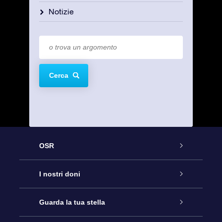
Notizie
Cerca
OSR
Assistenza
I nostri doni
Contattaci
Online Star Gift
Guarda la tua stella