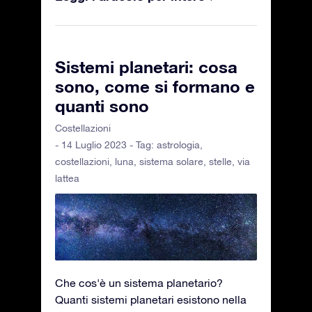
Sistemi planetari: cosa
sono, come si formano e
quanti sono
Costellazioni
- 14 Luglio 2023 - Tag:
astrologia
,
costellazioni
,
luna
,
sistema solare
,
stelle
,
via
lattea
Che cos'è un sistema planetario?
Quanti sistemi planetari esistono nella