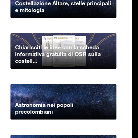
Costellazione Altare, stelle principali
e mitologia
Chiarisciti le idee con la scheda
informativa gratuita di OSR sulla
costell...
Astronomia nei popoli
precolombiani