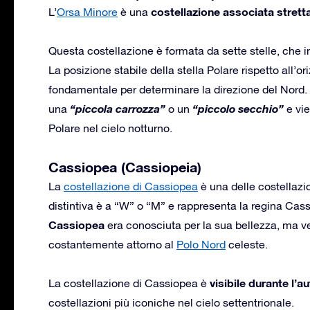
costellazione associata stret
L’
Orsa Minore
è una
Questa costellazione è formata da sette stelle, che 
La posizione stabile della stella Polare rispetto all’o
fondamentale per determinare la direzione del Nord.
“piccola carrozza”
“piccolo secchio”
una
o un
e vie
Polare nel cielo notturno.
Cassiopea (Cassiopeia)
La
costellazione di Cassiopea
è una delle costellazio
distintiva è a “W” o “M” e rappresenta la regina Cas
Cassiopea
era conosciuta per la sua bellezza, ma v
costantemente attorno al
Polo Nord
celeste.
visibile durante l’a
La costellazione di Cassiopea è
costellazioni più iconiche nel cielo settentrionale.