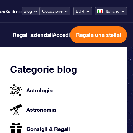
Blog
Occasione
EUR
Italiano
nza
Su di noi
Regali aziendali
Accedi
Regala una stella!
Categorie blog
Astrologia
Astronomia
Consigli & Regali