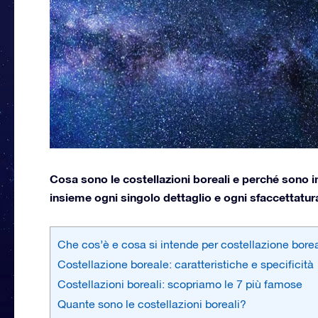
Cosa sono le costellazioni boreali e perché sono 
insieme ogni singolo dettaglio e ogni sfaccettatur
Che cos’è e cosa si intende per costellazione bore
Costellazione boreale: caratteristiche e specificità
Costellazioni boreali: scopriamo le 7 più famose
Quante sono le costellazioni boreali?