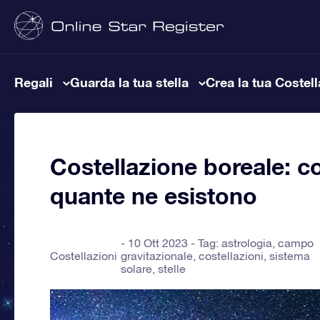
Regali
Guarda la tua stella
Crea la tua Costel
Costellazione boreale: co
quante ne esistono
10 Ott 2023 - Tag:
astrologia
,
campo
Costellazioni
gravitazionale
,
costellazioni
,
sistema
solare
,
stelle