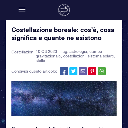
Costellazione boreale: cos’è, cosa
significa e quante ne esistono
10 Ott 2023 - Tag:
astrologia
,
campo
Costellazioni
gravitazionale
,
costellazioni
,
sistema solare
,
stelle
Condividi questo articolo: