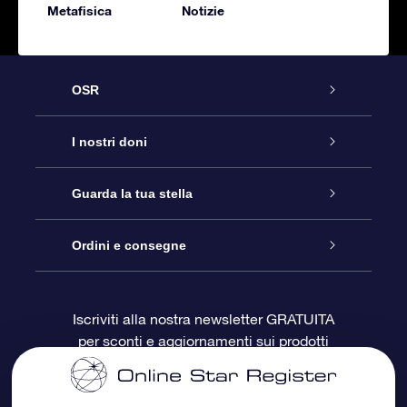
Metafisica
Notizie
OSR
Assistenza
I nostri doni
Contattaci
Online Star Gift
Guarda la tua stella
Blog
Pacchetto regalo OSR
Registro stellare
Ordini e consegne
Domande frequenti
Super Star Gift
App OSR Star Finder
Login Cliente
Iscriviti alla nostra newsletter GRATUITA
per sconti e aggiornamenti sui prodotti
OSR Recensioni
Gift Card OSR
Star Page personalizzata
Informazioni di Pagamento
Doni aziendali
One Million Stars
Informazioni di Spedizione