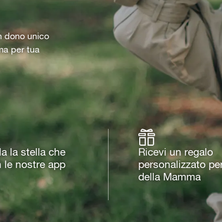
un dono unico
ma per tua
 la stella che
Ricevi un regalo
n le nostre app
personalizzato per
della Mamma