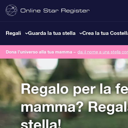
Regali
Guarda la tua stella
Crea la tua Costel
Dona l’universo alla tua mamma –
dai il nome a una stella co
Regalo per la fe
mamma? Regal
stella!