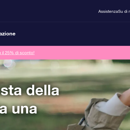
Assistenza
Su di 
lazione
n il 25% di sconto!
sta della
a una