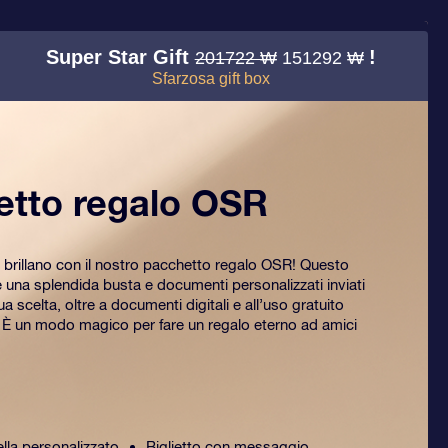
Super Star Gift
!
201722 ₩
151292 ₩
Sfarzosa gift box
etto regalo OSR
 brillano con il nostro pacchetto regalo OSR! Questo
na splendida busta e documenti personalizzati inviati
tua scelta, oltre a documenti digitali e all’uso gratuito
. È un modo magico per fare un regalo eterno ad amici
ella personalizzato
Biglietto con messaggio