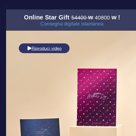
Online Star Gift
!
54400 ₩
40800 ₩
Consegna digitale istantanea
Riproduci video