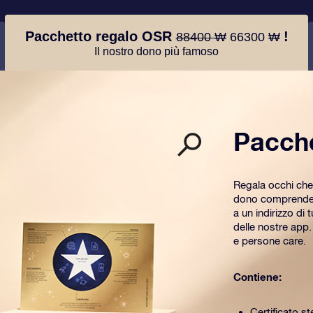
Pacchetto regalo OSR
!
88400 ₩
66300 ₩
Il nostro dono più famoso
Pacch
Regala occhi che
dono comprende u
a un indirizzo di 
delle nostre app
e persone care.
Contiene:
Certificato st