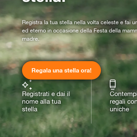
Registra la tua stella nella volta celeste e fai 
ed eterno in occasione della Festa della mam
madre.
Regala una stella ora!
Registrati e dai il
Contempla
nome alla tua
regali co
stella
uniche