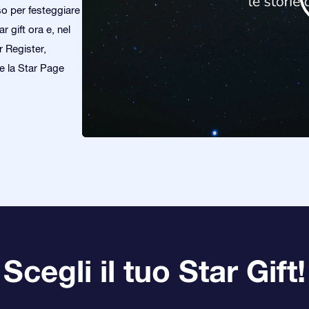
so per festeggiare
 gift ora e, nel
r Register,
re la Star Page
Scegli il tuo Star Gift!