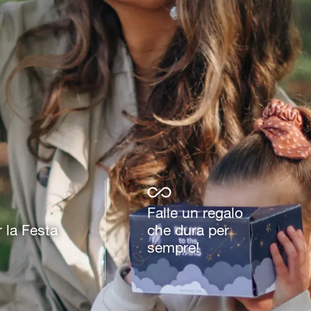
Falle un regalo
 la Festa
che dura per
sempre!