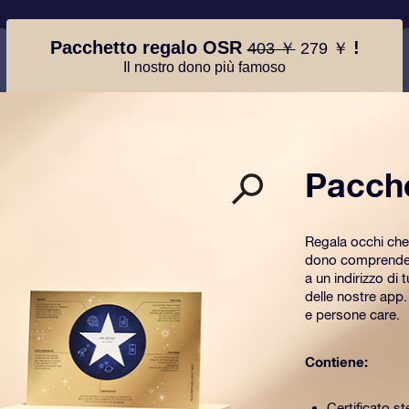
Pacchetto regalo OSR
!
403 ￥
279 ￥
Il nostro dono più famoso
Pacch
Regala occhi che
dono comprende u
a un indirizzo di 
delle nostre app
e persone care.
Contiene:
Certificato st