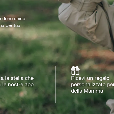
un dono unico
ma per tua
 la stella che
Ricevi un regalo
n le nostre app
personalizzato per
della Mamma