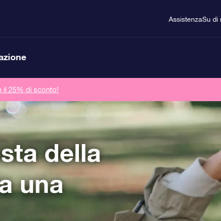
Assistenza
Su di 
lazione
n il 25% di sconto!
sta della
a una