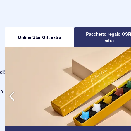
Pacchetto regalo OS
Online Star Gift extra
extra
ci!
i
on