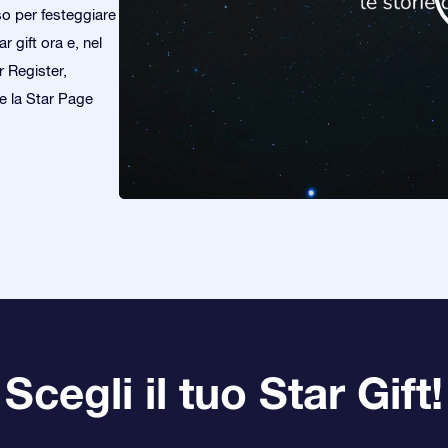
so per festeggiare
 gift ora e, nel
r Register,
re la Star Page
Scegli il tuo Star Gift!