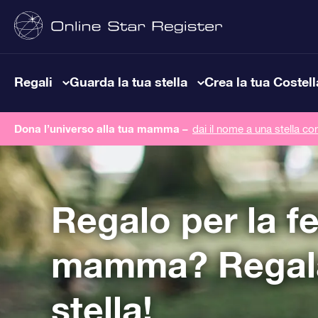
Regali
Guarda la tua stella
Crea la tua Costel
Dona l’universo alla tua mamma –
dai il nome a una stella co
Regalo per la fe
mamma? Regal
stella!