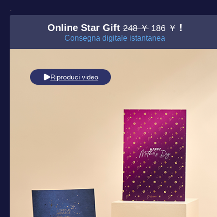
Online Star Gift
!
248 ￥
186 ￥
Consegna digitale istantanea
Riproduci video