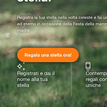
Registra la tua stella nella volta celeste e fai 
ed eterno in occasione della Festa della mam
madre.
Regala una stella ora!
Registrati e dai il
Contempla
nome alla tua
regali co
stella
uniche