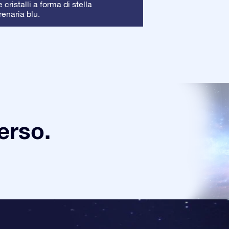
Cornice
cristalli a forma di stella
: La corni
renaria blu.
garantendo una pe
verso.