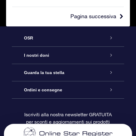
Pagina successiva
OSR
Assistenza
I nostri doni
Contattaci
Online Star Gift
Guarda la tua stella
Blog
Pacchetto regalo OSR
Registro stellare
Ordini e consegne
Domande frequenti
Super Star Gift
App OSR Star Finder
Login Cliente
Iscriviti alla nostra newsletter GRATUITA
per sconti e aggiornamenti sui prodotti
OSR Recensioni
Gift Card OSR
Star Page personalizzata
Informazioni di Pagamento