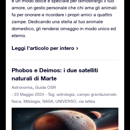
è un modo dolce e speciale per dimostrargli il tuo
amore, un gesto personale che chi ama gli animali
fa per onorare e ricordare i propri amici a quattro
zampe. Dedicando una stella al tuo animale
domestico, gli renderai omaggio in modo unico ed
eterno.
Leggi l'articolo per intero
Phobos e Deimos: i due satelliti
naturali di Marte
Astronomia
Guida OSR
- 23 Maggio 2024 - Tag:
astrologia
,
campo gravitazionale
,
fisica
,
Mitologia
,
NASA
,
UNIVERSO
,
via lattea