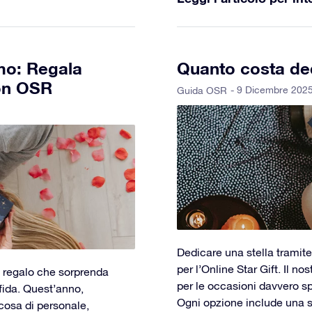
mo: Regala
Quanto costa ded
con OSR
- 9 Dicembre 202
Guida OSR
Dedicare una stella tramite
per l’Online Star Gift. Il n
un regalo che sorprenda
per le occasioni davvero spe
fida. Quest’anno,
Ogni opzione include una s
alcosa di personale,