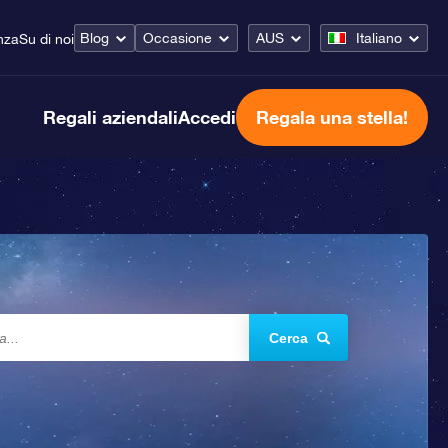
Blog
Occasione
AUS
Italiano
nza
Su di noi
Regali aziendali
Accedi
Regala una stella!
Cerca