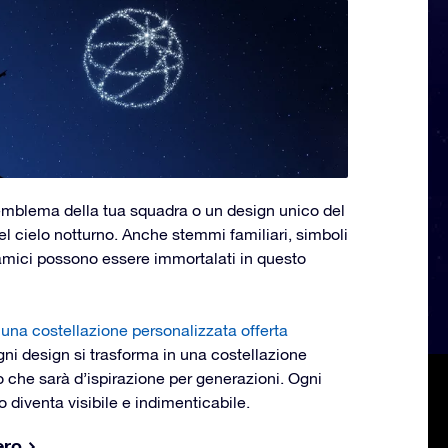
l’emblema della tua squadra o un design unico del
nel cielo notturno. Anche stemmi familiari, simboli
li amici possono essere immortalati in questo
e
una costellazione personalizzata offerta
gni design si trasforma in una costellazione
 che sarà d’ispirazione per generazioni. Ogni
o diventa visibile e indimenticabile.
ero