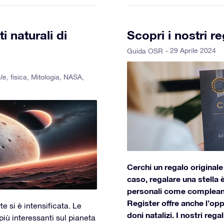
i naturali di
Scopri i nostri re
- 29 Aprile 2024
Guida OSR
le
,
fisica
,
Mitologia
,
NASA
,
Cerchi un regalo original
caso, regalare una stella è
personali come compleann
Register offre anche l’opp
e si è intensificata. Le
doni natalizi. I nostri reg
iù interessanti sul pianeta