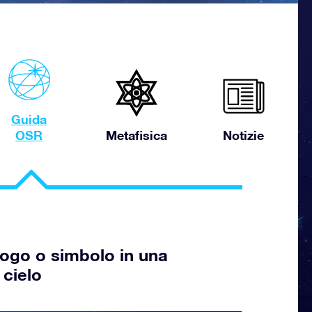
Guida
OSR
Metafisica
Notizie
 logo o simbolo in una
 cielo