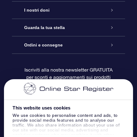
Assistenza
I nostri doni
Contattaci
Online Star Gift
Guarda la tua stella
Blog
Pacchetto regalo OSR
Registro stellare
Ordini e consegne
Domande frequenti
Super Star Gift
App OSR Star Finder
Login Cliente
Iscriviti alla nostra newsletter GRATUITA
per sconti e aggiornamenti sui prodotti
OSR Recensioni
Gift Card OSR
Star Page personalizzata
Informazioni di Pagamento
Doni aziendali
One Million Stars
Informazioni di Spedizione
This website uses cookies
OSR Starsaver
Politica di reso
We use cookies to personalise content and ads, to
provide social media features and to analyse our
traffic. We also share information about your use of
our site with our social media, advertising and
App VR ‘Fly me to the stars’
Costellazioni
analytics partners who may combine it with other