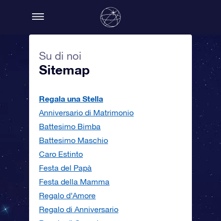
Su di noi
Sitemap
Regala una Stella
Anniversario di Matrimonio
Battesimo Bimba
Battesimo Maschio
Caro Estinto
Festa del Papà
Festa della Mamma
Regalo d’Amore
Regalo di Anniversario