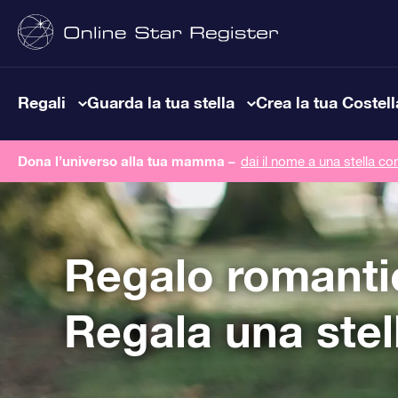
Regali
Guarda la tua stella
Crea la tua Costel
Dona l’universo alla tua mamma –
dai il nome a una stella co
Regalo romanti
Regala una stel