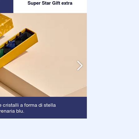
Super Star Gift extra
Cornice
cristalli a forma di stella
: La corni
renaria blu.
garantendo una pe