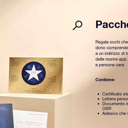
Pacch
Regala occhi che
dono comprende u
a un indirizzo di 
delle nostre app
e persone care.
Contiene:
Certificato st
Lettera perso
Documento in
OSR
Adesivo che si