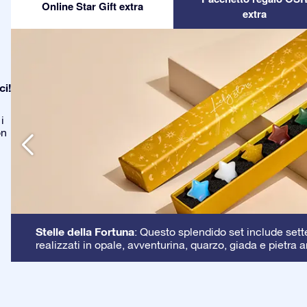
Online Star Gift extra
extra
ci!
i
on
Stelle della Fortuna
: Questo splendido set include sette 
realizzati in opale, avventurina, quarzo, giada e pietra a