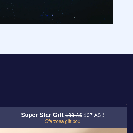
Super Star Gift
!
183 A$
137 A$
Sfarzosa gift box