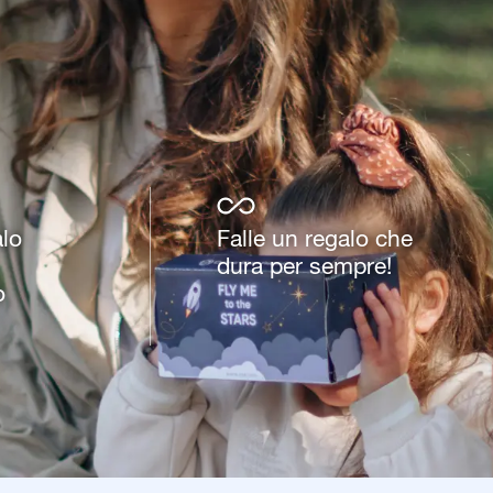
alo
Falle un regalo che
dura per sempre!
o