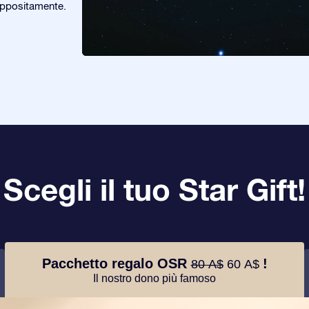
appositamente.
Scegli il tuo Star Gift!
Pacchetto regalo OSR
!
80 A$
60 A$
Il nostro dono più famoso