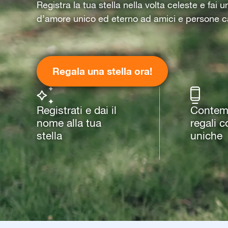
Registra la tua stella nella volta celeste e fai 
d’amore unico ed eterno ad amici e persone c
Regala una stella ora!
Registrati e dai il
Contemp
nome alla tua
regali c
stella
uniche