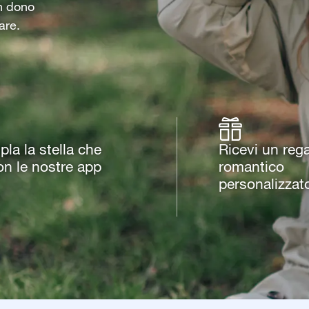
un dono
are.
la la stella che
Ricevi un reg
on le nostre app
romantico
personalizzat