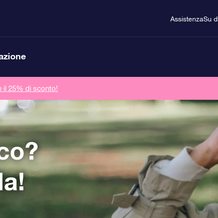
Assistenza
Su d
lazione
n il 25% di sconto!
co?
la!