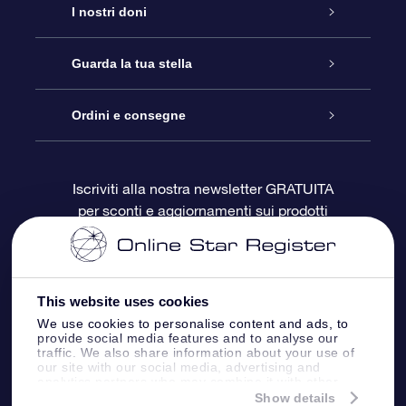
Assistenza
I nostri doni
Contattaci
Online Star Gift
Guarda la tua stella
Blog
Pacchetto regalo OSR
Registro stellare
Ordini e consegne
Domande frequenti
Super Star Gift
App OSR Star Finder
Login Cliente
Iscriviti alla nostra newsletter GRATUITA
per sconti e aggiornamenti sui prodotti
OSR Recensioni
Gift Card OSR
Star Page personalizzata
Informazioni di Pagamento
Doni aziendali
One Million Stars
Informazioni di Spedizione
This website uses cookies
OSR Starsaver
Politica di reso
We use cookies to personalise content and ads, to
provide social media features and to analyse our
traffic. We also share information about your use of
our site with our social media, advertising and
App VR ‘Fly me to the stars’
Costellazioni
analytics partners who may combine it with other
information that you’ve provided to them or that
Show details