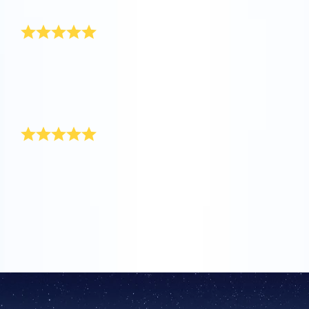
assim.
Presente de amor simbólico
Comprar um presente para a minha amada é um
desafio todos os anos. Felizmente, li recentemente
num jornal sobre dar uma estrela! Achei que era o
presente perfeito para a minha amada e registrei
imediatamente a estrela.
O presente ideal para o meu amor
Encontrei o presente ideal para o meu amor no OSR.
Nunca poderia ter imaginado um presente mais
original e divertida para lhe oferecer. Na data que
indiquei, entregaram o pacote de presente sem
qualquer problema!