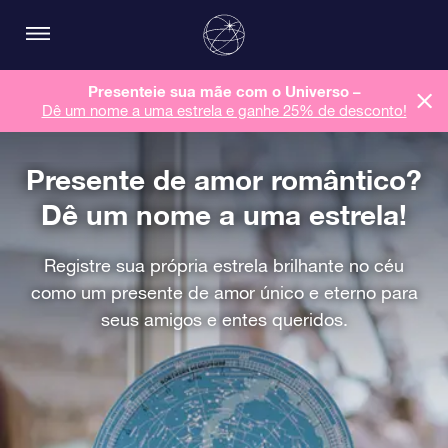
Presenteie sua mãe com o Universo –
Dê um nome a uma estrela e ganhe 25% de desconto!
Presente de amor romântico?
Dê um nome a uma estrela!
Registre sua própria estrela brilhante no céu
como um presente de amor único e eterno para
seus amigos e entes queridos.