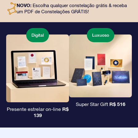
e uso gratuito de nossos aplicativos. É uma maneira
NOVO:
Escolha qualquer constelação grátis & receba
mágica de oferecer um presente eterno a amigos e
um PDF de Constelações GRÁTIS!
entes queridos.
Digital
Luxuoso
R$ 516
Super Star Gift
R$
Presente estrelar on-line
139