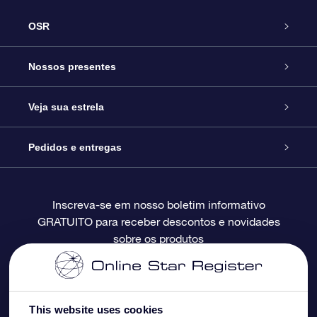
OSR
Serviço
Nossos presentes
Entre em contato conosco
Presente estrelar on-line
Veja sua estrela
Blog
Pacote de presente da OSR
Star Register
Pedidos e entregas
Perguntas frequentes
Super Star Gift
Aplicativo Localizador de Estrelas da OSR
Login de clientes
Inscreva-se em nosso boletim informativo
GRATUITO para receber descontos e novidades
Avaliações
O cartão de presente da OSR
Página estelar personalizada
Informações de pagamento
sobre os produtos
Presentes corporativos
Um Milhão de Estrelas
Informações de envio
OSR Starsaver
Política de devolução
This website uses cookies