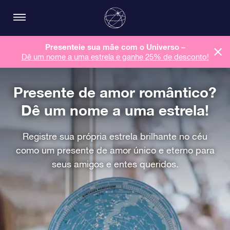
Presenteie sua mãe com o Universo –
Dê um nome a uma estrela e ganhe 25% de desconto!
Presente de amor romântico?
Dê um nome a uma estrela!
Registre sua própria estrela brilhante no céu
como um presente de amor único e eterno para
seus amigos e entes queridos.