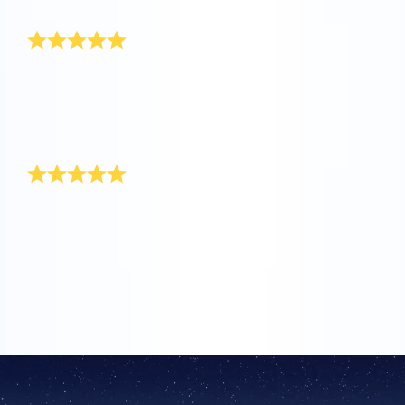
assim.
Presente de amor simbólico
Comprar um presente para a minha amada é um
desafio todos os anos. Felizmente, li recentemente
num jornal sobre dar uma estrela! Achei que era o
presente perfeito para a minha amada e registrei
imediatamente a estrela.
O presente ideal para o meu amor
Encontrei o presente ideal para o meu amor no OSR.
Nunca poderia ter imaginado um presente mais
original e divertida para lhe oferecer. Na data que
indiquei, entregaram o pacote de presente sem
qualquer problema!