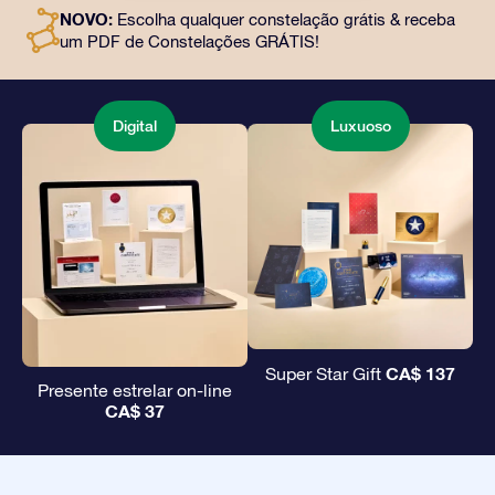
e uso gratuito de nossos aplicativos. É uma maneira
NOVO:
Escolha qualquer constelação grátis & receba
mágica de oferecer um presente eterno a amigos e
um PDF de Constelações GRÁTIS!
entes queridos.
Digital
Luxuoso
CA$ 137
Super Star Gift
Presente estrelar on-line
CA$ 37