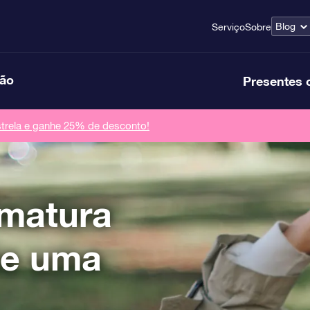
Blog
Serviço
Sobre
ção
Presentes 
rela e ganhe 25% de desconto!
rmatura
ie uma