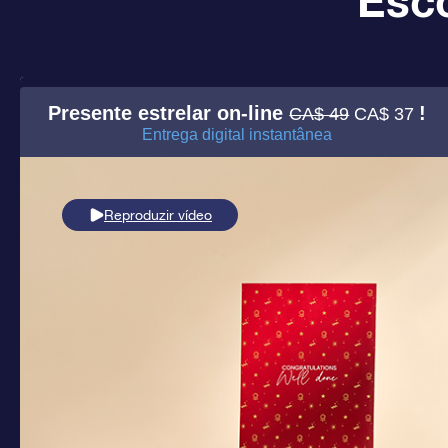
Esco
Presente estrelar on-line
!
CA$ 49
CA$ 37
Entrega digital instantânea
Reproduzir vídeo