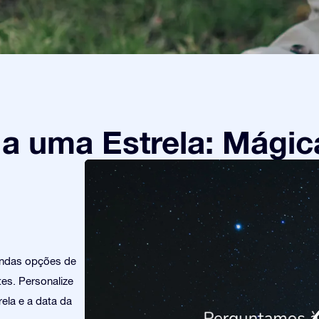
 uma Estrela: Mágic
indas opções de
es. Personalize
ela e a data da