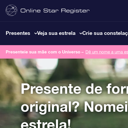
Presentes
Veja sua estrela
Crie sua constela
Presenteie sua mãe com o Universo –
Dê um nome a uma est
Presente de fo
original? Nome
estrela!