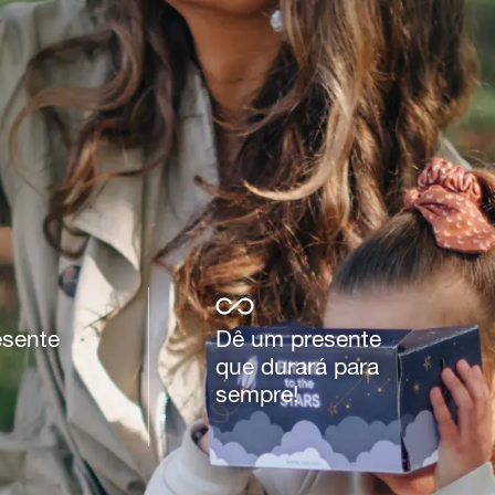
esente
Dê um presente
que durará para
sempre!