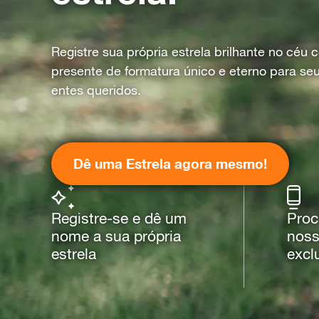
Registre sua própria estrela brilhante no céu
presente de formatura único e eterno para se
entes queridos.
Dê uma Estrela agora mesmo!
Registre-se e dê um
Proc
nome a sua própria
noss
estrela
excl