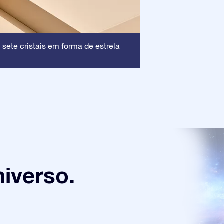
Moldura
 sete cristais em forma de estrela
: Essa mo
Estrela, garantind
iverso.