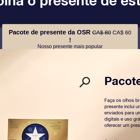
lha o presente de est
Pacote de presente da OSR
CA$ 80
CA$ 60
!
Nosso presente mais popular
Pacot
Faça os olhos b
presente inclui 
enviados para u
digitais e uso g
oferecer um pres