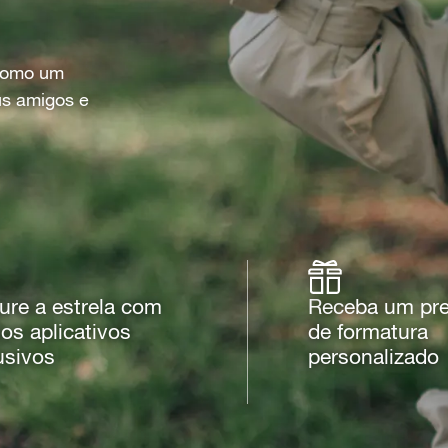
 como um
us amigos e
ure a estrela com
Receba um pr
os aplicativos
de formatura
usivos
personalizado