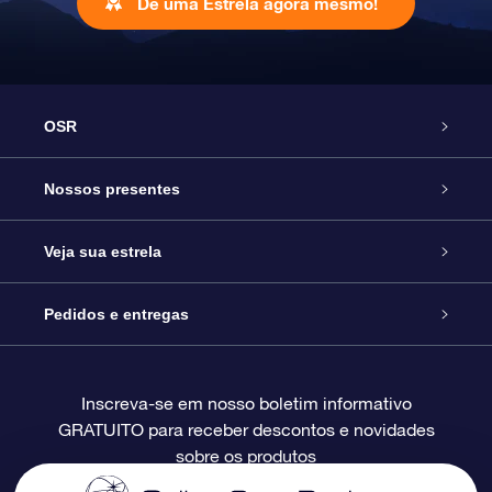
Dê uma Estrela agora mesmo!
OSR
Serviço
Nossos presentes
Entre em contato conosco
Presente estrelar on-line
Veja sua estrela
Blog
Pacote de presente da OSR
Star Register
Pedidos e entregas
Perguntas frequentes
Super Star Gift
Aplicativo Localizador de Estrelas da OSR
Login de clientes
Inscreva-se em nosso boletim informativo
GRATUITO para receber descontos e novidades
Avaliações
O cartão de presente da OSR
Página estelar personalizada
Informações de pagamento
sobre os produtos