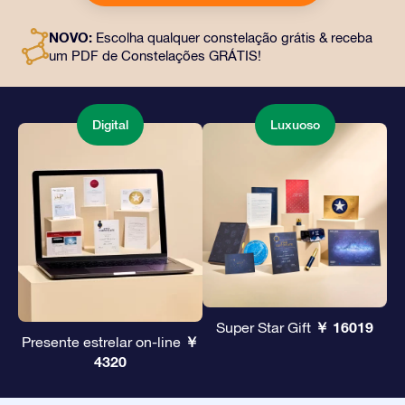
endereço de sua escolha, além de documentos digitais
e uso gratuito de nossos aplicativos. É uma maneira
NOVO:
Escolha qualquer constelação grátis & receba
mágica de oferecer um presente eterno a amigos e
um PDF de Constelações GRÁTIS!
entes queridos.
Digital
Luxuoso
￥ 16019
Super Star Gift
￥
Presente estrelar on-line
4320