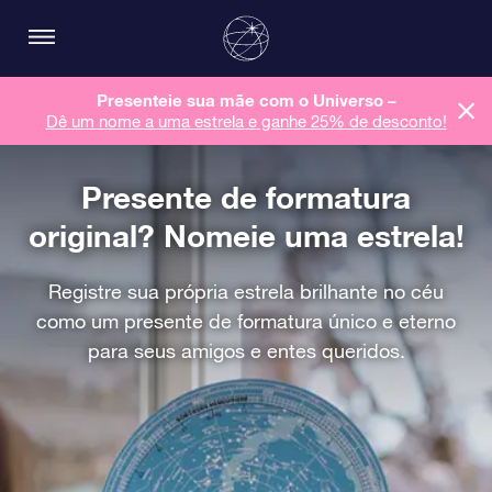
Presenteie sua mãe com o Universo –
Dê um nome a uma estrela e ganhe 25% de desconto!
Presente de formatura
original? Nomeie uma estrela!
Registre sua própria estrela brilhante no céu
como um presente de formatura único e eterno
para seus amigos e entes queridos.