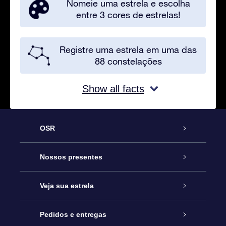
Nomeie uma estrela e escolha
entre 3 cores de estrelas!
Registre uma estrela em uma das
88 constelações
Show all facts
OSR
Serviço
Nossos presentes
Entre em contato conosco
Presente estrelar on-line
Veja sua estrela
Blog
Pacote de presente da OSR
Star Register
Pedidos e entregas