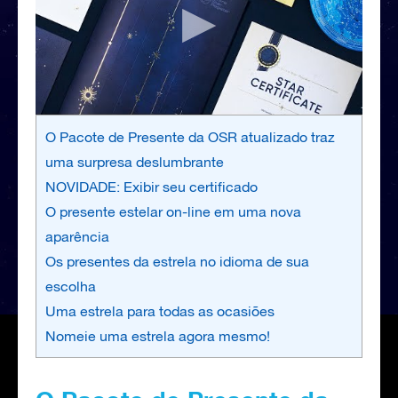
O Pacote de Presente da OSR atualizado traz
uma surpresa deslumbrante
NOVIDADE: Exibir seu certificado
O presente estelar on-line em uma nova
aparência
Os presentes da estrela no idioma de sua
escolha
Uma estrela para todas as ocasiões
Nomeie uma estrela agora mesmo!