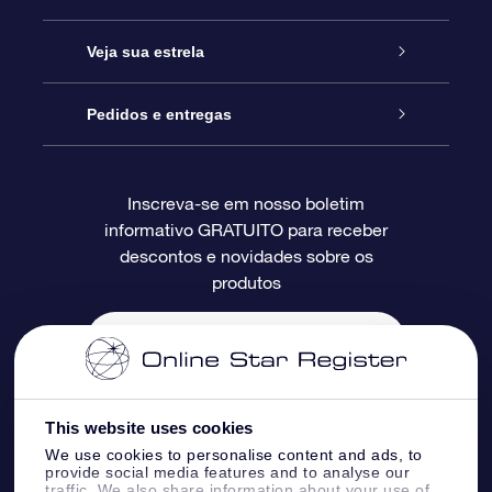
Entre em contato conosco
Presente estrelar on-line
Veja sua estrela
Blog
Pacote de presente da OSR
Star Register
Pedidos e entregas
Perguntas frequentes
Super Star Gift
Aplicativo Localizador de Estrelas da OSR
Login de clientes
Inscreva-se em nosso boletim
informativo GRATUITO para receber
Avaliações
O cartão de presente da OSR
Página estelar personalizada
Informações de pagamento
descontos e novidades sobre os
produtos
Presentes corporativos
Um Milhão de Estrelas
Informações de envio
OSR Starsaver
Política de devolução
Aplicativo RV Fly me to the stars
Constelações
This website uses cookies
We use cookies to personalise content and ads, to
provide social media features and to analyse our
traffic. We also share information about your use of