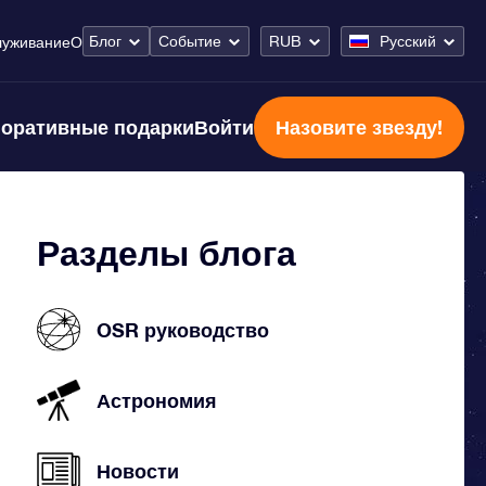
Блог
Событие
RUB
Русский
луживание
О
оративные подарки
Войти
Назовите звезду!
Разделы блога
OSR руководство
Астрономия
Новости