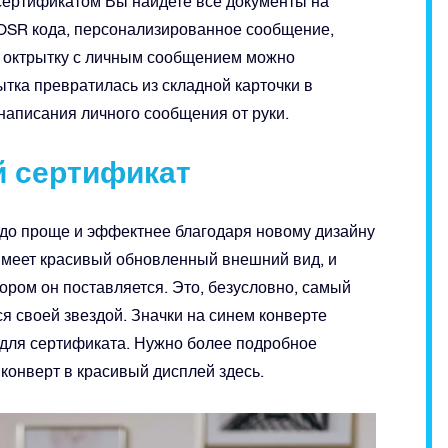
сертификатом Вы найдете все документы на
 OSR кода, персонализированное сообщение,
и октрытку с личным сообщением можно
тка превратилась из складной карточки в
написания личного сообщения от руки.
й сертификат
здо проще и эффектнее благодаря новому дизайну
имеет красивый обновленный внешний вид, и
тором он поставляется. Это, безусловно, самый
я своей звездой. Значки на синем конверте
й для сертификата. Нужно более подробное
конверт в красивый дисплей здесь.