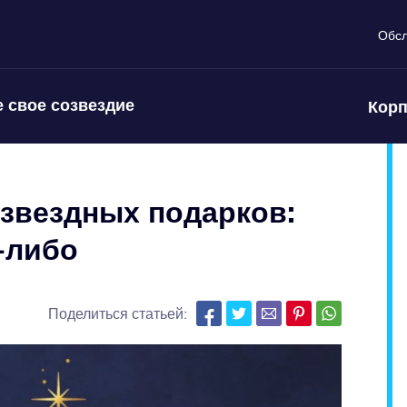
Обс
 свое созвездие
Корп
звездных подарков:
а-либо
Поделиться статьей: