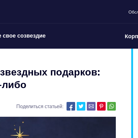
Обс
 свое созвездие
Корп
звездных подарков:
а-либо
Поделиться статьей: