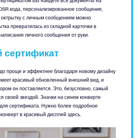
сертификатом Вы найдете все документы на
 OSR кода, персонализированное сообщение,
и октрытку с личным сообщением можно
тка превратилась из складной карточки в
написания личного сообщения от руки.
й сертификат
здо проще и эффектнее благодаря новому дизайну
имеет красивый обновленный внешний вид, и
тором он поставляется. Это, безусловно, самый
я своей звездой. Значки на синем конверте
й для сертификата. Нужно более подробное
конверт в красивый дисплей здесь.