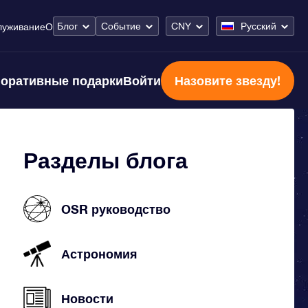
Блог
Событие
CNY
Русский
луживание
О
оративные подарки
Войти
Назовите звезду!
Разделы блога
OSR руководство
Астрономия
Новости