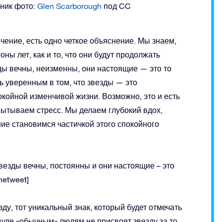
чник фото:
Glen Scarborough
под CC
чение, есть одно четкое объяснение. Мы знаем,
ны лет, как и то, что они будут продолжать
ды вечны, неизменны, они настоящие — это то
ь уверенным в том, что звезды — это
койной изменчивой жизни. Возможно, это и есть
пытываем стресс. Мы делаем глубокий вдох,
ие становимся частичкой этого спокойного
»]Звезды вечны, постоянны и они настоящие – это
netweet]
у, тот уникальный знак, который будет отмечать
вуде «обычным» людям не присвоят звезду за то,