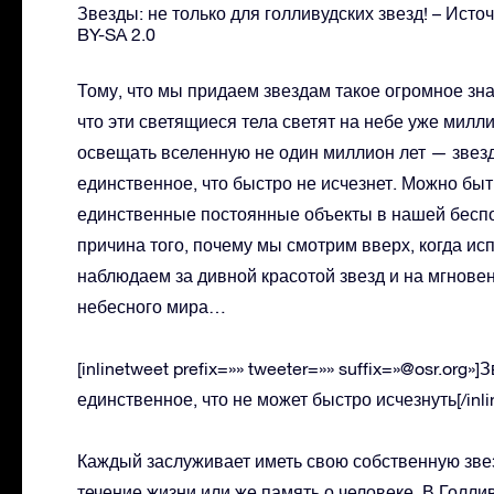
Звезды: не только для голливудских звезд! – Исто
BY-SA 2.0
Тому, что мы придаем звездам такое огромное зна
что эти светящиеся тела светят на небе уже миллио
освещать вселенную не один миллион лет — звез
единственное, что быстро не исчезнет. Можно быт
единственные постоянные объекты в нашей беспо
причина того, почему мы смотрим вверх, когда ис
наблюдаем за дивной красотой звезд и на мгновен
небесного мира…
[inlinetweet prefix=»» tweeter=»» suffix=»@osr.org
единственное, что не может быстро исчезнуть[/inli
Каждый заслуживает иметь свою собственную звезд
течение жизни или же память о человеке. В Голли