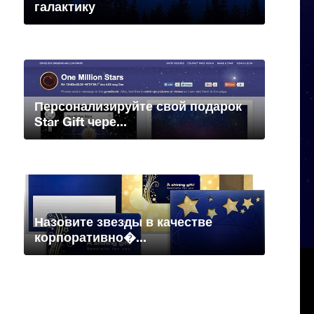
галактику
Персонализируйте свой подарок
Star Gift чере...
Назовите звезды в качестве
корпоративно�...