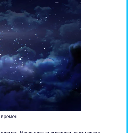
х времен
 времен. Наши предки смотрели на эти яркие