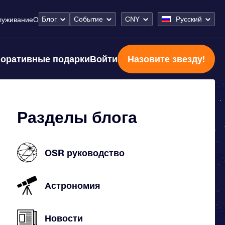
Блог
Событие
CNY
Русский
луживание
О
оративные подарки
Войти
Назовите звезду!
Разделы блога
OSR руководство
Астрономия
Новости