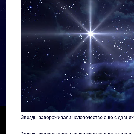
Звезды завораживали человечество еще с давни
Звезды завораживали человечество еще с давних