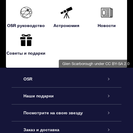
OSR руководство
Астрономия
Новости
Советы и подарки
Glen Scarborough
under CC BY-SA 2.0
OSR
Обслуживание
Наши подарки
Как с нами связаться
Онлайн подарок Online Star Gift
Посмотрите на свою звезду
Блог
Подарочный набор OSR
Звездный реестр
Заказ и доставка