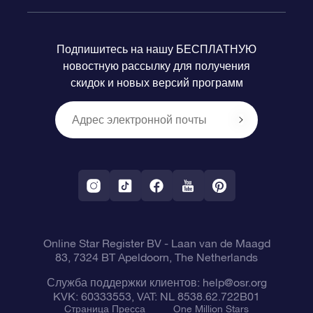
Часто задаваемые вопросы
Подарок Super Star Gift
приложения OSR Star Finder
Логин пользователя
Подпишитесь на нашу БЕСПЛАТНУЮ
новостную рассылку для получения
Отзывы
Подарочная карта OSR
Персонализированная страница Star Page
Платежная информация
скидок и новых версий программ
Корпоративные подарки
One Million Stars
Информация по доставке
OSR Starsaver
Политика возврата
VR-приложение Fly me to the stars
Созвездиях
Online Star Register BV
- Laan van de Maagd
83, 7324 BT Apeldoorn, The Netherlands
Служба поддержки клиентов:
help@osr.org
KVK: 60333553, VAT: NL 8538.62.722B01
Cтраница Пресса
One Million Stars