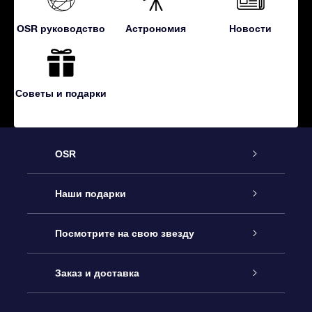
OSR руководство
Астрономия
Новости
Советы и подарки
OSR
Обслуживание
Наши подарки
Как с нами связаться
Онлайн подарок Online Star Gift
Посмотрите на свою звезду
Блог
Подарочный набор OSR
Звездный реестр
Заказ и доставка
Часто задаваемые вопросы
Подарок Super Star Gift
приложения OSR Star Finder
Логин пользователя