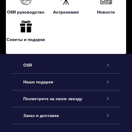
OSR руководство
Астрономия
Новости
Советы и подарки
OSR
Обслуживание
Наши подарки
Как с нами связаться
Онлайн подарок Online Star Gift
Посмотрите на свою звезду
Блог
Подарочный набор OSR
Звездный реестр
Заказ и доставка
Часто задаваемые вопросы
Подарок Super Star Gift
приложения OSR Star Finder
Логин пользователя