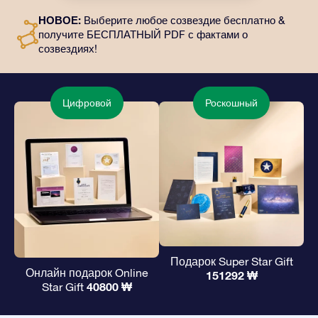
отправлены по выбранному вами адресу, а также
НОВОЕ:
Выберите любое созвездие бесплатно &
цифровые материалы и возможность бесплатно
получите БЕСПЛАТНЫЙ PDF с фактами о
пользоваться нашими приложениями. Это
созвездиях!
волшебный и вечный подарок друзьям и любимым.
Цифровой
Роскошный
Подарок Super Star Gift
Онлайн подарок Online
151292 ₩
40800 ₩
Star Gift