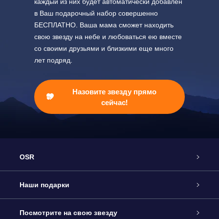
каждый из них будет автоматически добавлен
в Ваш подарочный набор совершенно
БЕСПЛАТНО. Ваша мама сможет находить
свою звезду на небе и любоваться ею вместе
со своими друзьями и близкими еще много
лет подряд.
Назовите звезду прямо
сейчас!
OSR
Обслуживание
Наши подарки
Как с нами связаться
Онлайн подарок Online Star Gift
Посмотрите на свою звезду