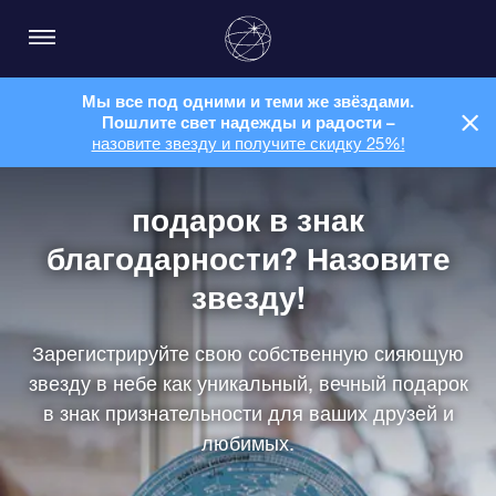
Мы все под одними и теми же звёздами.
Пошлите свет надежды и радости –
назовите звезду и получите скидку 25%!
подарок в знак
благодарности? Назовите
звезду!
Зарегистрируйте свою собственную сияющую
звезду в небе как уникальный, вечный подарок
в знак признательности для ваших друзей и
любимых.