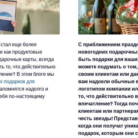
в
С приближением праздн
стал еще более
новогодних подарочных
е как продуктовые
быть подарки для ваших
дарочные карты, всегда
можете подумать о том
ть то, что действительно
своим клиентам или да
ление? В этом блоге мы
вам надоели обычные в
х подарков для
логотипом компании ил
апомнятся надолго и
то, что действительно 
себя по-настоящему
впечатление? Тогда по
клиентам или партнерам
честь звезды! Представ
когда они получат уни
подарок, которым они с