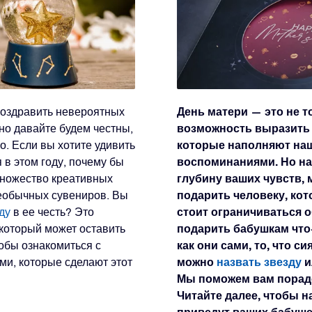
День матери — это не т
поздравить невероятных
возможность выразить
но давайте будем честны,
которые наполняют на
о. Если вы хотите удивить
воспоминаниями. Но на
в этом году, почему бы
глубину ваших чувств, 
множество креативных
подарить человеку, кот
необычных сувениров. Вы
стоит ограничиваться 
ду
в ее честь? Это
подарить бабушкам что-
который может оставить
как они сами, то, что си
обы ознакомиться с
можно
назвать звезду
и
и, которые сделают этот
Мы поможем вам порадо
Читайте далее, чтобы 
приведут ваших бабушек