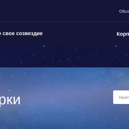
Обсл
 свое созвездие
Корп
рки