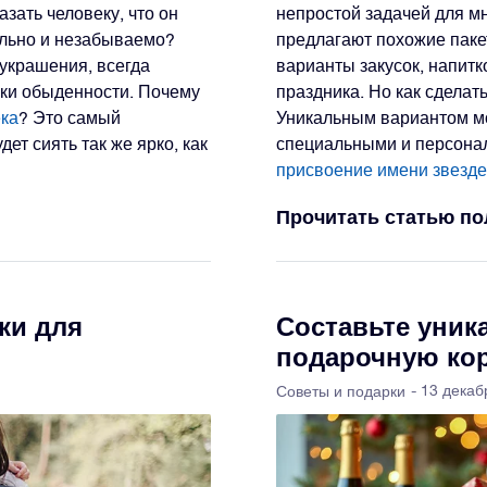
азать человеку, что он
непростой задачей для мн
ально и незабываемо?
предлагают похожие паке
 украшения, всегда
варианты закусок, напитк
мки обыденности. Почему
праздника. Но как сделат
ека
? Это самый
Уникальным вариантом мо
ет сиять так же ярко, как
специальными и персона
присвоение имени звезде
Прочитать статью п
ки для
Составьте уни
подарочную кор
- 13 декаб
Советы и подарки