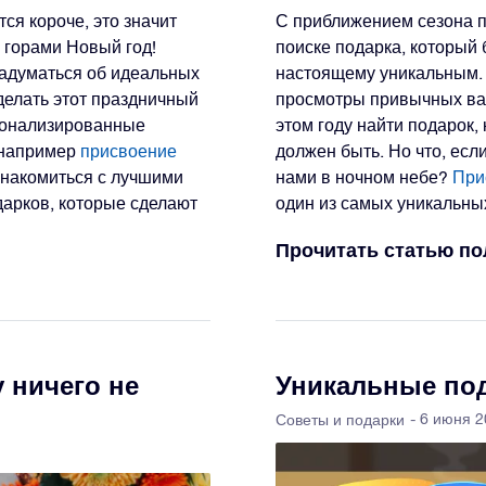
тся короче, это значит
С приближением сезона п
а горами Новый год!
поиске подарка, который 
задуматься об идеальных
настоящему уникальным.
сделать этот праздничный
просмотры привычных вар
сонализированные
этом году найти подарок,
 например
присвоение
должен быть. Но что, если
ознакомиться с лучшими
нами в ночном небе?
При
арков, которые сделают
один из самых уникальны
Прочитать статью п
 ничего не
Уникальные под
- 6 июня 
Советы и подарки