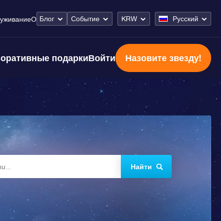
Блог
Событие
KRW
Русский
уживание
О
оративные подарки
Войти
Назовите звезду!
Найти