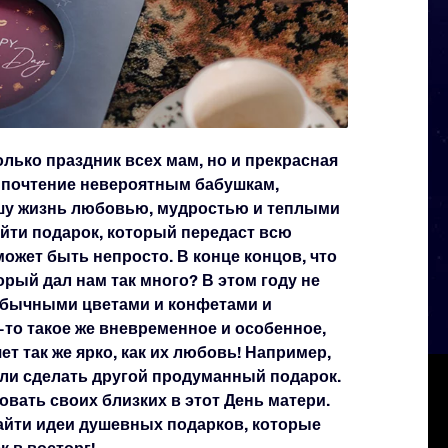
олько праздник всех мам, но и прекрасная
 почтение невероятным бабушкам,
шу жизнь любовью, мудростью и теплыми
йти подарок, который передаст всю
может быть непросто. В конце концов, что
орый дал нам так много? В этом году не
обычными цветами и конфетами и
то такое же вневременное и особенное,
яет так же ярко, как их любовь! Например,
ли сделать другой продуманный подарок.
вать своих близких в этот День матери.
найти идеи душевных подарков, которые
 в восторг!