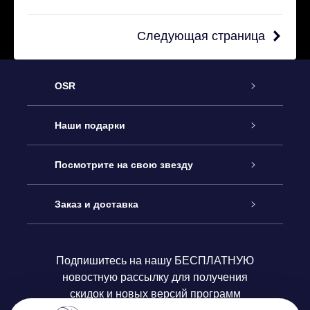
Следующая страница
OSR
Обслуживание
Наши подарки
Как с нами связаться
Онлайн подарок Online Star Gift
Посмотрите на свою звезду
Блог
Подарочный набор OSR
Звездный реестр
Заказ и доставка
Часто задаваемые вопросы
Подарок Super Star Gift
приложения OSR Star Finder
Логин пользователя
Подпишитесь на нашу БЕСПЛАТНУЮ
новостную рассылку для получения
Отзывы
Подарочная карта OSR
Персонализированная страница Star Page
Платежная информация
скидок и новых версий программ