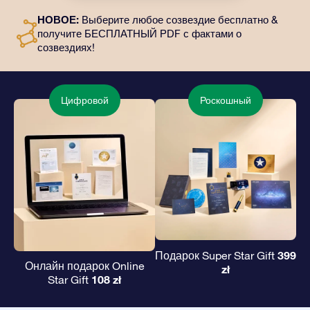
отправлены по выбранному вами адресу, а также
НОВОЕ:
Выберите любое созвездие бесплатно &
цифровые материалы и возможность бесплатно
получите БЕСПЛАТНЫЙ PDF с фактами о
пользоваться нашими приложениями. Это
созвездиях!
волшебный и вечный подарок друзьям и любимым.
Цифровой
Роскошный
399
Подарок Super Star Gift
Онлайн подарок Online
zł
108 zł
Star Gift