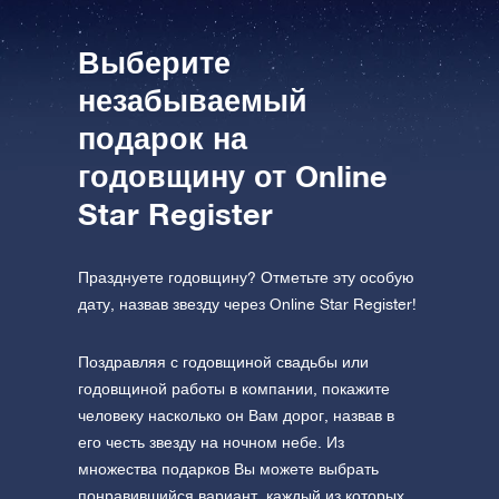
посетите One Million Stars
формате VR
Выберите
незабываемый
AppStore (iOS)
Play Store (Android)
подарок на
годовщину от Online
Star Register
Празднуете годовщину? Отметьте эту особую
дату, назвав звезду через Online Star Register!
Поздравляя с годовщиной свадьбы или
годовщиной работы в компании, покажите
человеку насколько он Вам дорог, назвав в
его честь звезду на ночном небе. Из
множества подарков Вы можете выбрать
понравившийся вариант, каждый из которых