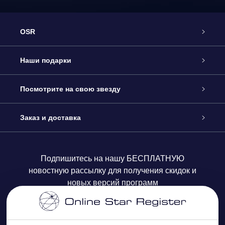
OSR
Обслуживание
Наши подарки
Как с нами связаться
Онлайн подарок Online Star Gift
Посмотрите на свою звезду
Блог
Подарочный набор OSR
Звездный реестр
Заказ и доставка
Часто задаваемые вопросы
Подарок Super Star Gift
приложения OSR Star Finder
Логин пользователя
Подпишитесь на нашу БЕСПЛАТНУЮ
новостную рассылку для получения скидок и
Отзывы
Подарочная карта OSR
Персонализированная страница Star Page
Платежная информация
новых версий программ
Корпоративные подарки
One Million Stars
Информация по доставке