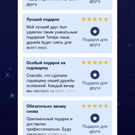
овщину
друга
друга.
нему пр
Лучший подарок
Получи
Тельце
Мой лучший друг был
удивлен таким уникальным
Я удиви
подарком! Теперь наша
подругу
ематики
Подарок для
дружба будет сиять для
звезду.
друга
всего мира.
лица, к
распако
бесподо
Особый подарок на
Очень 
годовщину
Очень х
Спасибо, что сделали
волшебн
годовщину нашей дружбы
моей лу
ематики
Подарок для
особенной. Каждый вечер
друга
мы смотрим на небо, чтобы
найти свою звезду.
Обязательно закажу
Идеаль
снова
друзей
Оригинальный подарок и
Моя луч
доставлен
меня зв
Подарок для
профессионально. Буду
решила,
друга
заказывать снова для
подарок