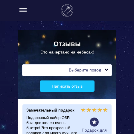
Отзывы
Это начертано на небесах!
Выберите повод
Написать отзыв
Замечательный подарок
Красив
Подарочный набор OSR
Я подар
был доставлен очень
своему 
быстро! Это прекрасный
очень п
рок на
Подарок для
подарок для моего лучшего
сертифи