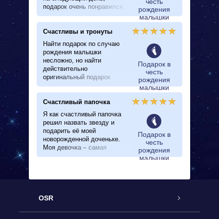
честь
подарок очень понравился.
рождения
Так же спасибо за быстрые
малышки
ответы и прекрасную тех
Счастливы и тронуты
поддержку. Всем очень
доволен
Найти подарок по случаю
рождения малышки
несложно, но найти
Подарок в
действительно
честь
оригинальный подарок
рождения
оказалось, мягко говоря,
малышки
проблематично. В
Счастливый папочка
Интернете я обнаружила
этот чудесный сайт.
Я как счастливый папочка
Подарить звезду – что
решил назвать звезду и
может быть оригинальнее?
подарить её моей
Подарок в
Я не стала ждать и сразу
новорожденной доченьке.
честь
же заказала ‘звездочку’ в
Моя девочка – самая
рождения
честь рождения девочки.
красивая во всей
малышки
Родители были очень
вселенной, ничего не может
счастливы и тронуты, ведь
сравниться с ее красотой.
эта звезда увековечит имя
Но назвать звезду в ее
их доченьки.
честь – это хорошее
начало!
OSR