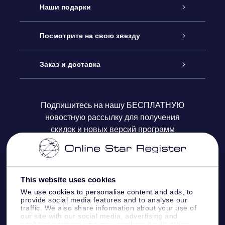
Обслуживание
Наши подарки
Как с нами связаться
Онлайн подарок Online Star Gift
Посмотрите на свою звезду
Блог
Подарочный набор OSR
Звездный реестр
Заказ и доставка
Часто задаваемые вопросы
Подарок Super Star Gift
приложения OSR Star Finder
Логин пользователя
Подпишитесь на нашу БЕСПЛАТНУЮ
новостную рассылку для получения
Отзывы
Подарочная карта OSR
Персонализированная страница Star Page
Платежная информация
скидок и новых версий программ
Корпоративные подарки
One Million Stars
Информация по доставке
OSR Starsaver
Политика возврата
This website uses cookies
We use cookies to personalise content and ads, to
provide social media features and to analyse our
VR-приложение Fly me to the stars
Созвездиях
traffic. We also share information about your use of
our site with our social media, advertising and
analytics partners who may combine it with other