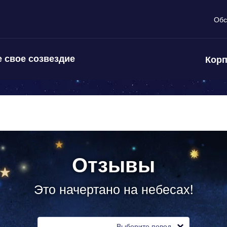
Обс
 свое созвездие
Корп
Отзывы
Это начертано на небесах!
Выберите повод