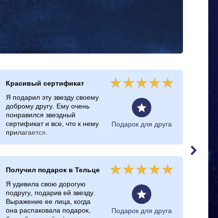
Красивый сертификат
Оче
Я подарил эту звезду своему
Оче
доброму другу. Ему очень
вол
понравился звездный
мое
сертификат и все, что к нему
Подарок для друга
прилагается.
Получил подарок в Тельце
Иде
дру
Я удивила свою дорогую
подругу, подарив ей звезду.
Моя
Выражение ее лица, когда
мен
она распаковала подарок,
реш
Подарок для друга