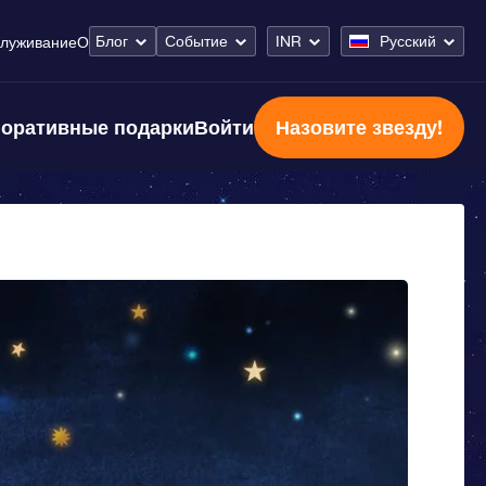
Блог
Событие
INR
Русский
луживание
О
оративные подарки
Войти
Назовите звезду!