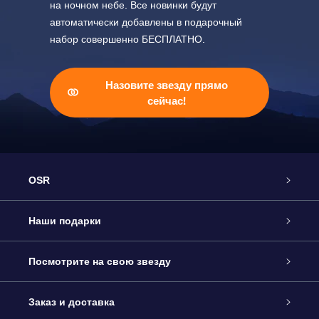
на ночном небе. Все новинки будут
автоматически добавлены в подарочный
набор совершенно БЕСПЛАТНО.
Назовите звезду прямо
сейчас!
OSR
Обслуживание
Наши подарки
Как с нами связаться
Онлайн подарок Online Star Gift
Посмотрите на свою звезду
Блог
Подарочный набор OSR
Звездный реестр
Заказ и доставка