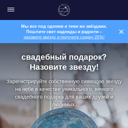
Мы все под одними и теми же звёздами.
Пошлите свет надежды и радости –
назовите звезду и получите скидку 25%!
свадебный подарок?
Назовите звезду!
Зарегистрируйте собственную сияющую звезду
на небе в качестве уникального, вечного
свадебного подарка для ваших друзей и
любимых.