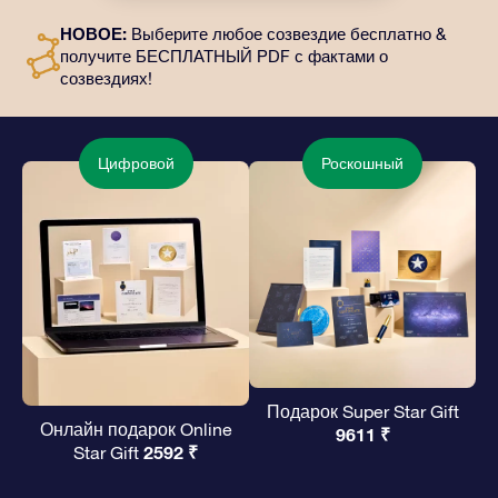
отправлены по выбранному вами адресу, а также
НОВОЕ:
Выберите любое созвездие бесплатно &
цифровые материалы и возможность бесплатно
получите БЕСПЛАТНЫЙ PDF с фактами о
пользоваться нашими приложениями. Это
созвездиях!
волшебный и вечный подарок друзьям и любимым.
Цифровой
Роскошный
Подарок Super Star Gift
Онлайн подарок Online
9611 ₹
2592 ₹
Star Gift