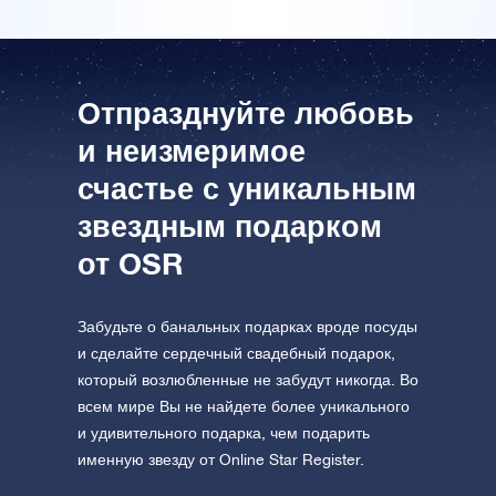
посетите One Million Stars
формате VR
AppStore (iOS)
Play Store (Android)
Отпразднуйте любовь
и неизмеримое
счастье с уникальным
звездным подарком
от OSR
Забудьте о банальных подарках вроде посуды
и сделайте сердечный свадебный подарок,
который возлюбленные не забудут никогда. Во
всем мире Вы не найдете более уникального
и удивительного подарка, чем подарить
именную звезду от Online Star Register.