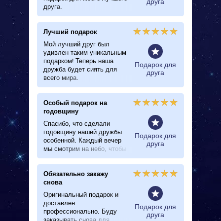
овщину
друга
друга.
нему пр
Лучший подарок
Получи
Тельце
Мой лучший друг был
удивлен таким уникальным
Я удиви
подарком! Теперь наша
подругу
ематики
Подарок для
дружба будет сиять для
звезду.
друга
всего мира.
лица, к
распако
бесподо
Особый подарок на
Очень 
годовщину
Очень х
Спасибо, что сделали
волшебн
годовщину нашей дружбы
моей лу
ематики
Подарок для
особенной. Каждый вечер
друга
мы смотрим на небо, чтобы
найти свою звезду.
Обязательно закажу
Идеаль
снова
друзей
Оригинальный подарок и
Моя луч
доставлен
меня зв
Подарок для
профессионально. Буду
решила,
друга
заказывать снова для
подарок