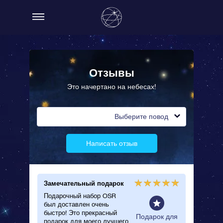
Отзывы
Это начертано на небесах!
Выберите повод
Написать отзыв
Замечательный подарок
Красив
Подарочный набор OSR
Я подар
был доставлен очень
своему 
быстро! Это прекрасный
очень п
рок на
Подарок для
подарок для моего лучшего
сертифи